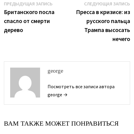
Навигация
Предыдущая
С
ПРЕДЫДУЩАЯ ЗАПИСЬ
СЛЕДУЮЩАЯ ЗАПИСЬ
запись:
з
Британского посла
Пресса в кризисе: из
по
спасло от смерти
русского пальца
записям
дерево
Трампа высосать
нечего
george
Посмотреть все записи автора
george →
ВАМ ТАКЖЕ МОЖЕТ ПОНРАВИТЬСЯ