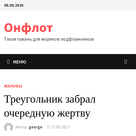
Перейти
08.08.2026
к
содержимому
Онфлот
Тихая гавань для моряков подфлажников
МЕНЮ
ЖАЛОБЫ
Треугольник забрал
очередную жертву
Автор:
george
17.05.2017