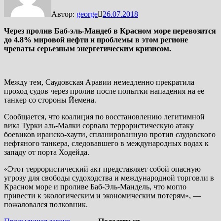
Автор:
george
26.07.2018
Через пролив Баб-эль-Мандеб в Красном море перевозится
до 4.8% мировой нефти и проблемы в этом регионе
чреваты серьезным энергетическим кризисом.
Между тем, Саудовская Аравии немедленно прекратила
проход судов через пролив после попытки нападения на ее
танкер со стороны Йемена.
Сообщается, что коалиция по восстановлению легитимной
вика Турки аль-Малки сорвала террористическую атаку
боевиков иранско-хаути, спланированную против саудовского
нефтяного танкера, следовавшего в международных водах к
западу от порта Ходейда.
«Этот террористический акт представляет собой опасную
угрозу для свободы судоходства и международной торговли в
Красном море и проливе Баб-Эль-Мандель, что могло
привести к экологическим и экономическим потерям», —
пожаловался полковник.
Предыдущая