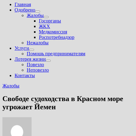
Главная
Одобрено
Показать
Жалобы
подменю
Показать
Госорганы
подменю
ЖКХ
Медкомиссия
Роспотребнадзор
Нежалобы
Услуги
Показать
Помощь предпринимателям
подменю
Лотерея жизни
Показать
Повезло
подменю
Неповезло
Контакты
Жалобы
Свободе судоходства в Красном море
угрожает Йемен