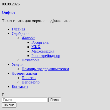
Перейти
09.08.2026
к
Онфлот
содержимому
Тихая гавань для моряков подфлажников
Главная
Одобрено
Жалобы
Госорганы
ЖКХ
Медкомиссия
Роспотребнадзор
Нежалобы
Услуги
Помощь предпринимателям
Лотерея жизни
Повезло
Неповезло
Контакты
Найти:
Меню