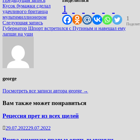
Навигация
Предыдущая запись
Поделиться
запись:
Кусок бумажки сделал
1
по
удачливого британца
записям
мультимиллионером
1
Следующая
Следующая запись
Поделит
запись:
Губернатор Шпорт встретился с Путиным и навешал ему
лапши на уши
george
Посмотреть все записи автора george →
Вам также может понравиться
Рецессия прет из всех щелей
29.07.2022
29.07.2022
Вчера немецкие правые опять выясняли