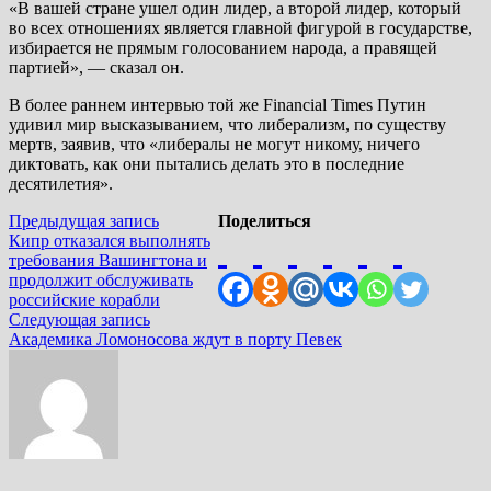
«В вашей стране ушел один лидер, а второй лидер, который
во всех отношениях является главной фигурой в государстве,
избирается не прямым голосованием народа, а правящей
партией», — сказал он.
В более раннем интервью той же Financial Times Путин
удивил мир высказыванием, что либерализм, по существу
мертв, заявив, что «либералы не могут никому, ничего
диктовать, как они пытались делать это в последние
десятилетия».
Навигация
Предыдущая
Предыдущая запись
Поделиться
запись:
Кипр отказался выполнять
по
требования Вашингтона и
записям
продолжит обслуживать
российские корабли
Следующая
Следующая запись
запись:
Академика Ломоносова ждут в порту Певек