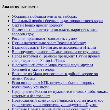
Аналогичные посты
Уборщица победила мента на выборах
Навальный пробил брешь в рядах провластного ворья
Сергей Бойко просит подмогу
Людям не понравится, если власть нарисует много
голосов едру
Россиян призывают голосовать с умом
Путин настоятельно зовет Трампа в Москву
Великий стратег Путин десантировался в Италии
В очередном диалоге в Осаке прорыва не случилось
Перед встречей с Трампом президент Путин провел
спецоперацию с Financial Times
В богатейшей стране мира России люди мрут от
болезней и уже от голода
Военные из Мали присосались к дойной корове по
имени Россия
Если возродился КГБ, почему не быть и второму
Кубинскому кризису?
Предприятия России не нуждаются в новых работниках,
которых и без того нет
Православный коммунист Гаврилов пустил под откос
туристическую и строительную индустрии Грузии
Впервые Прямая линия Путина не освещается