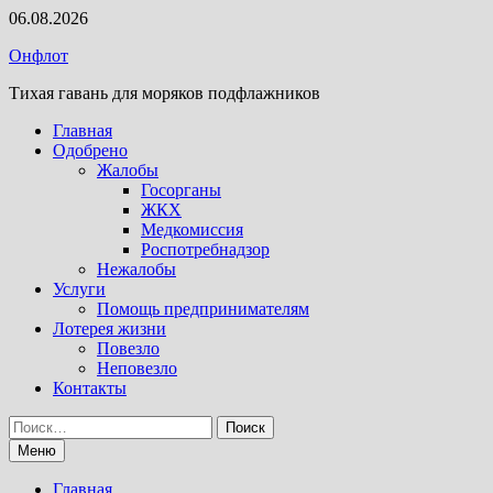
Перейти
06.08.2026
к
Онфлот
содержимому
Тихая гавань для моряков подфлажников
Главная
Одобрено
Жалобы
Госорганы
ЖКХ
Медкомиссия
Роспотребнадзор
Нежалобы
Услуги
Помощь предпринимателям
Лотерея жизни
Повезло
Неповезло
Контакты
Найти:
Меню
Главная