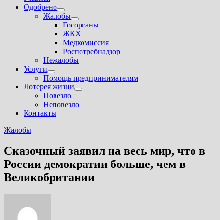
Одобрено
Показать
Жалобы
подменю
Показать
Госорганы
подменю
ЖКХ
Медкомиссия
Роспотребнадзор
Нежалобы
Услуги
Показать
Помощь предпринимателям
подменю
Лотерея жизни
Показать
Повезло
подменю
Неповезло
Контакты
Жалобы
Сказочный заявил на весь мир, что в
России демократии больше, чем в
Великобритании