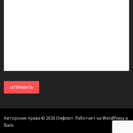
Авторские права © 2026
Онфлот
. Работает на
WordPress
и
Bam
.