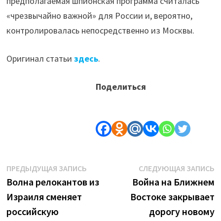
предполагаемая шпионская программа считалась
«чрезвычайно важной» для России и, вероятно,
контролировалась непосредственно из Москвы.
Оригинал статьи
здесь
.
Поделиться
Навигация
Предыдущая
С
ПРЕДЫДУЩАЯ ЗАПИСЬ
СЛЕДУЮЩАЯ ЗАПИСЬ
запись:
з
Волна релокантов из
Война на Ближнем
по
Израиля сменяет
Востоке закрывает
записям
российскую
дорогу новому