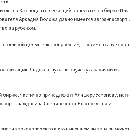
асти
и около 85 процентов ее акций торгуются на бирже Nas
нователя Аркадия Воложа давно имеется загранпаспорт 
тво за рубежом.
ется главной целью законопроекта», — комментирует пор
ионализацию Яндекса, рукводствуясь указаниями из
й бирже, частично принадлежит Алишеру Усманову, магн
аспорт гражданина Соединенного Королевства и
и против законопроекта в его нынешнем виде, и он может