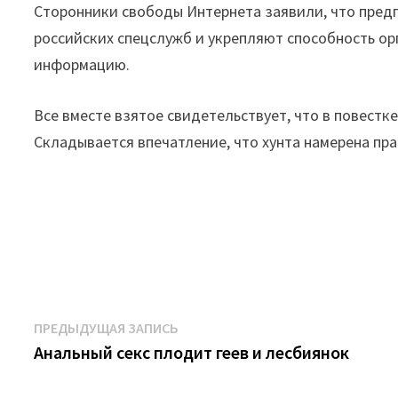
Сторонники свободы Интернета заявили, что пред
российских спецслужб и укрепляют способность ор
информацию.
Все вместе взятое свидетельствует, что в повестк
Складывается впечатление, что хунта намерена пра
Навигация
Предыдущая
ПРЕДЫДУЩАЯ ЗАПИСЬ
запись:
Анальный секс плодит геев и лесбиянок
по