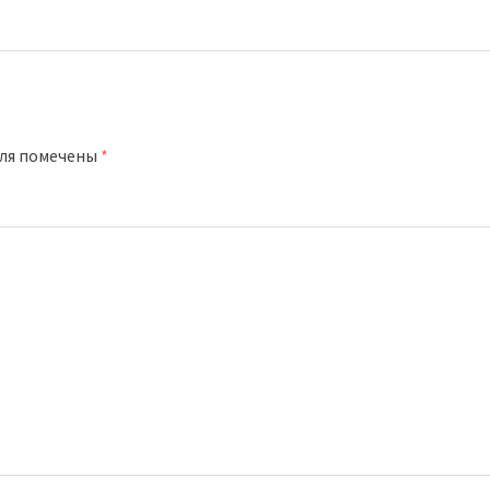
оля помечены
*