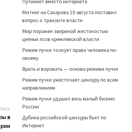
Путиннет вместо интернета
Митинг на Сахарова 10 августа поставил
вопрос о транзите власти
Мир поражен звериной жестокостью
цепных псов кремлевской власти
Режим пучхе толкует права человека по-
своему
Врать и воровать — основа режима пучхе
Режим пучхе ужесточает цензуру по всем
направлениям
Режим пучхе удушил весь малый бизнес
России
Следующая
ПИСЬ
запись:
ры в
Дубина российской цензуры бьет по
ирии
Интернет