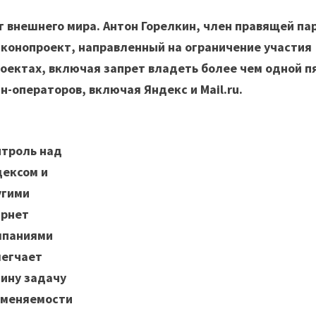
 внешнего мира. Антон Горелкин, член правящей па
законопроект, направленный на ограничение участия
оектах, включая запрет владеть более чем одной п
-операторов, включая Яндекс и Mail.ru.
троль над
ексом и
угими
трнет
мпаниями
легчает
ину задачу
сменяемости