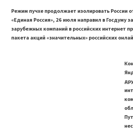
Режим пучхе продолжает изолировать России от
«Единая Россия», 26 июля направил в Госдуму 
зарубежных компаний в российских интернет пр
пакета акций «значительных» российских онлайн
Кон
Янд
др
ин
ко
об
Пут
не