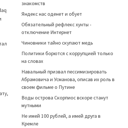
знакомств
daq
Яндекс нас оденет и обует
и
Обязательный рефлекс хунты -
отключение Интернет
Чиновники тайно скупают медь
тал
Политики борются с коррупцией только
на словах
Навальный призвал пессимизировать
Абрамовича и Усманова, описав их роль в
своем фильме о Путине
ату,
Воды острова Скорпиос вскоре станут
мутными
Не имей 100 рублей, а имей друга в
Кремле