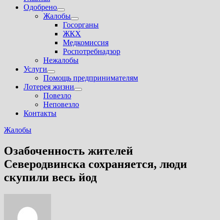
Одобрено
Показать
Жалобы
подменю
Показать
Госорганы
подменю
ЖКХ
Медкомиссия
Роспотребнадзор
Нежалобы
Услуги
Показать
Помощь предпринимателям
подменю
Лотерея жизни
Показать
Повезло
подменю
Неповезло
Контакты
Жалобы
Озабоченность жителей
Северодвинска сохраняется, люди
скупили весь йод