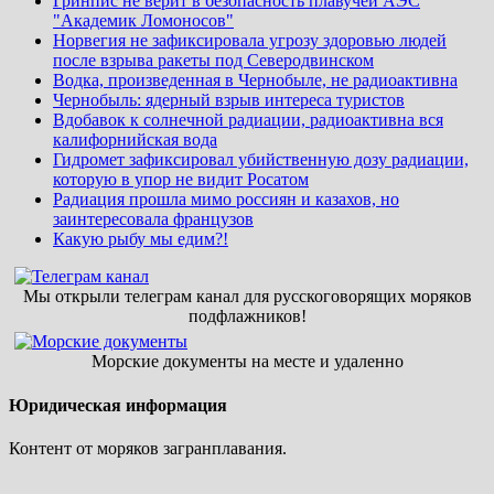
Гринпис не верит в безопасность плавучей АЭС
"Академик Ломоносов"
Норвегия не зафиксировала угрозу здоровью людей
после взрыва ракеты под Северодвинском
Водка, произведенная в Чернобыле, не радиоактивна
Чернобыль: ядерный взрыв интереса туристов
Вдобавок к солнечной радиации, радиоактивна вся
калифорнийская вода
Гидромет зафиксировал убийственную дозу радиации,
которую в упор не видит Росатом
Радиация прошла мимо россиян и казахов, но
заинтересовала французов
Какую рыбу мы едим?!
Мы открыли телеграм канал для русскоговорящих моряков
подфлажников!
Морские документы на месте и удаленно
Юридическая информация
Контент от моряков загранплавания.