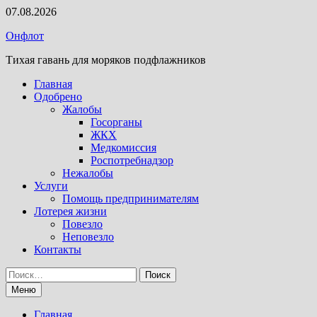
Перейти
07.08.2026
к
Онфлот
содержимому
Тихая гавань для моряков подфлажников
Главная
Одобрено
Жалобы
Госорганы
ЖКХ
Медкомиссия
Роспотребнадзор
Нежалобы
Услуги
Помощь предпринимателям
Лотерея жизни
Повезло
Неповезло
Контакты
Найти:
Меню
Главная