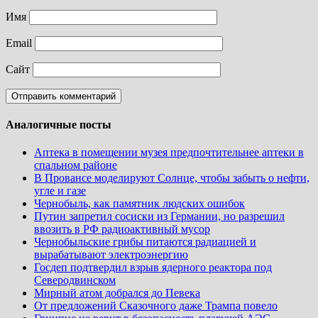
Имя
Email
Сайт
Аналогичные посты
Аптека в помещении музея предпочтительнее аптеки в
спальном районе
В Провансе моделируют Солнце, чтобы забыть о нефти,
угле и газе
Чернобыль, как памятник людских ошибок
Путин запретил сосиски из Германии, но разрешил
ввозить в РФ радиоактивный мусор
Чернобыльские грибы питаются радиацией и
вырабатывают электроэнергию
Госдеп подтвердил взрыв ядерного реактора под
Северодвинском
Мирный атом добрался до Певека
От предложений Сказочного даже Трампа повело