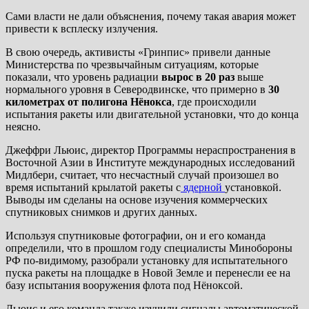
Сами власти не дали объяснения, почему такая авария может
привести к всплеску излучения.
В свою очередь, активисты «Гринпис» привели данные
Министерства по чрезвычайным ситуациям, которые
показали, что уровень радиации
вырос в 20 раз
выше
нормального уровня в Северодвинске, что примерно в
30
километрах от полигона Нёнокса
, где происходили
испытания ракеты или двигательной установки, что до конца
неясно.
Джеффри Льюис, директор Программы нераспространения в
Восточной Азии в Институте международных исследований
Мидлбери, считает, что несчастный случай произошел во
время испытаний крылатой ракеты с
ядерной
установкой.
Выводы им сделаны на основе изучения коммерческих
спутниковых снимков и других данных.
Используя спутниковые фотографии, он и его команда
определили, что в прошлом году специалисты Минобороны
РФ по-видимому, разобрали установку для испытательного
пуска ракеты на площадке в Новой Земле и перенесли ее на
базу испытания вооружения флота под Нёноксой.
Льюис и его команда также изучили сигналы автоматической