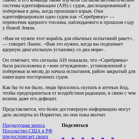
системы идентификации (AIS) с судов, дислоцированный у
побережья в день, когда произошел взрыв. Они
идентифицировали одно судов как «Серебрянку» —
перевозчик ядерного топлива, наблюдаемого в прошлом году
у Новой Земли.
«Вам не нужен этот корабль для обычных испытаний ракет»,
— говорит Льюис. «Вам это нужно, когда вы поднимает
ядерную двигательную установку со дна моря».
Он отмечает, что сигналы AIS показали, что «Серебрянка»
была расположена в «зоне отчуждения», установленной у
побережья за месяц до начала испытания, район закрытый для
навигации посторонних судов.
Как бы то ни было, люди бросились скупать в аптеках йод,
чтобы предохраниться от воздействия радиации, в связи с чем
возник даже его дефицит.
Представляется, что более достоверную информацию могут
дать эксперты из Норвегии, но они пока молчат.
Навигация
Предыдущая
Предыдущая запись
Поделиться
запись:
Посольство США в РФ
по
предостерегает своих