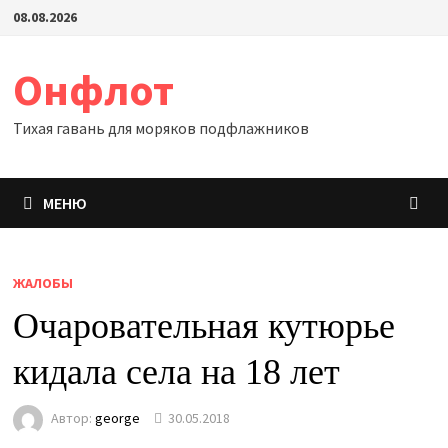
Перейти
08.08.2026
к
содержимому
Онфлот
Тихая гавань для моряков подфлажников
МЕНЮ
ЖАЛОБЫ
Очаровательная кутюрье
кидала села на 18 лет
Автор:
george
30.05.2018