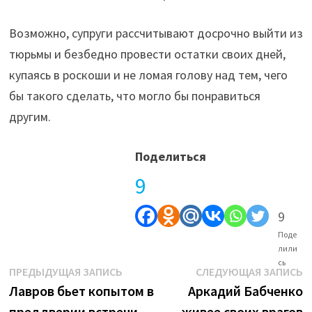
Возможно, супруги рассчитывают досрочно выйти из
тюрьмы и безбедно провести остатки своих дней,
купаясь в роскоши и не ломая голову над тем, чего
бы такого сделать, что могло бы понравиться
другим.
Поделиться
9
9
Поде
лили
сь
Навигация
Предыдущая
С
ПРЕДЫДУЩАЯ ЗАПИСЬ
СЛЕДУЮЩАЯ ЗАПИСЬ
запись:
з
Лавров бьет копытом в
Аркадий Бабченко
по
преддверии встречи
живее своих врагов