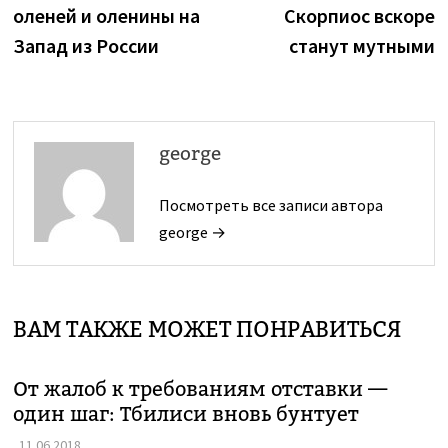
по
оленей и оленины на
Скорпиос вскоре
записям
Запад из России
станут мутными
george
Посмотреть все записи автора
george →
ВАМ ТАКЖЕ МОЖЕТ ПОНРАВИТЬСЯ
От жалоб к требованиям отставки —
один шаг: Тбилиси вновь бунтует
11.06.2018