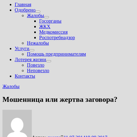
Главная
Одобрено
Показать
Жалобы
подменю
Показать
Госорганы
подменю
ЖКХ
Медкомиссия
Роспотребнадзор
Нежалобы
Услуги
Показать
Помощь предпринимателям
подменю
Лотерея жизни
Показать
Повезло
подменю
Неповезло
Контакты
Жалобы
Мошенница или жертва заговора?