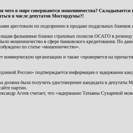
 чего в мире совершаются мошенничества? Складывается впе
ться в числе депутатов Мосгордумы?!
никами арестовали по подозрению в продаже поддельных бланко
льцам фальшивые бланки страховых полисов ОСАГО в розницу че
было мошенничество в сфере банковского кредитования. По дан
возбуждено по статье «мошенничество».
ет коммерческую организацию и также «проверяется на причаст
ведливой России» подтверждается информация о задержании кан
рева должна была получить удостоверение кандидата в депутаты
айте партии.
ксандр Агеев считает, что «задержание Татьяны Сухаревой може