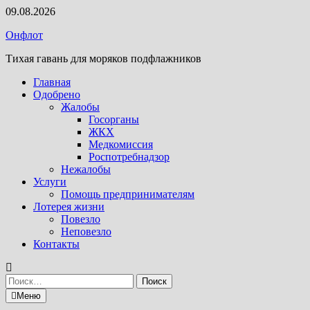
Перейти
09.08.2026
к
Онфлот
содержимому
Тихая гавань для моряков подфлажников
Главная
Одобрено
Жалобы
Госорганы
ЖКХ
Медкомиссия
Роспотребнадзор
Нежалобы
Услуги
Помощь предпринимателям
Лотерея жизни
Повезло
Неповезло
Контакты
Найти:
Меню