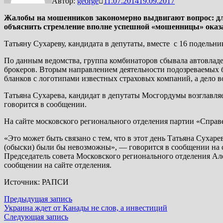
Автор:
george
11.07.2014
19.09.2017
Жалобы на мошенников закономерно выдвигают вопрос: для
объяснить стремление вполне успешной «мошенницы» оказа
Татьяну Сухареву, кандидата в депутаты, вместе с 16 подель
По данным ведомства, группа комбинаторов сбывала автовладе
брокеров. Вторым направлением деятельности подозреваемых 
бланков с логотипами известных страховых компаний, а дело 
Татьяна Сухарева, кандидат в депутаты Мосгордумы возглавля
говорится в сообщении.
На сайте московского регионального отделения партии «Спра
«Это может быть связано с тем, что в этот день Татьяна Суха
(обыски) были бы невозможны», — говорится в сообщении на с
Председатель совета Московского регионального отделения Але
сообщении на сайте отделения.
Источник: РАПСИ
Навигация
Предыдущая
Предыдущая запись
запись:
Украина ждет от Канады не слов, а инвестиций
по
Следующая
Следующая запись