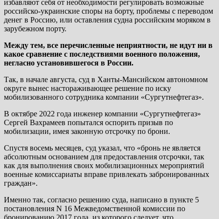
избавляют себя от необходимости регулировать возможные
российско-украинские споры на борту, проблемы с переводом
денег в Россию, или оставления судна российским моряком в
зарубежном порту.
Между тем, все перечисленные неприятности, не идут ни в
какое сравнение с последствиями военного положения,
негласно установившегося в России.
Так, в начале августа, суд в Ханты-Мансийском автономном
округе вынес настораживающее решение по иску
мобилизованного сотрудника компании «Сургутнефтегаз».
В октябре 2022 года инженер компании «Сургутнефтегаз»
Сергей Вахрамеев попытался оспорить призыв по
мобилизации, имея законную отсрочку по брони.
Спустя восемь месяцев, суд указал, что «бронь не является
абсолютным основанием для предоставления отсрочки, так
как для выполнения своих мобилизационных мероприятий
военные комиссариаты вправе привлекать забронированных
граждан».
Именно так, согласно решению суда, написано в пункте 5
постановления N 16 Межведомственной комиссии по
бронированию 2017 года, из которого следует, что