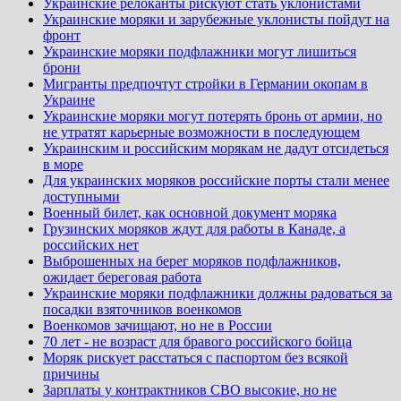
Украинские релоканты рискуют стать уклонистами
Украинские моряки и зарубежные уклонисты пойдут на
фронт
Украинские моряки подфлажники могут лишиться
брони
Мигранты предпочтут стройки в Германии окопам в
Украине
Украинские моряки могут потерять бронь от армии, но
не утратят карьерные возможности в последующем
Украинским и российским морякам не дадут отсидеться
в море
Для украинских моряков российские порты стали менее
доступными
Военный билет, как основной документ моряка
Грузинских моряков ждут для работы в Канаде, а
российских нет
Выброшенных на берег моряков подфлажников,
ожидает береговая работа
Украинские моряки подфлажники должны радоваться за
посадки взяточников военкомов
Военкомов зачищают, но не в России
70 лет - не возраст для бравого российского бойца
Моряк рискует расстаться с паспортом без всякой
причины
Зарплаты у контрактников СВО высокие, но не