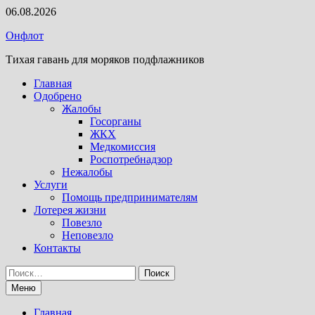
Перейти
06.08.2026
к
Онфлот
содержимому
Тихая гавань для моряков подфлажников
Главная
Одобрено
Жалобы
Госорганы
ЖКХ
Медкомиссия
Роспотребнадзор
Нежалобы
Услуги
Помощь предпринимателям
Лотерея жизни
Повезло
Неповезло
Контакты
Найти:
Меню
Главная