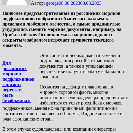
Автор:
george
08.08.2023
08.08.2023
Наиболее предусмотрительные из российских моряков
подфлажников сообразили обзавестись жильем за
пределами любезного отечества, а самые продвинутые
умудрились сменить морские документы, например, на
Прибалтийские. Основная масса моряков, однако с
открытым забралом встречает трудности текущего
момента.
Они состоят в необходимости замены и
подтверждения российских морских
Для
документов, а также в уплывающей
российских
перспективе получить работу в Западной
моряков
компании.
подфлажников
горизонт
Несмотря на дефицит плавсостава в
перестает
мировом торговом флоте, многие
быть
иностранные судовладельцы предпочитают
безоблачным
избавиться от услуг российских моряков
подфлажников, меняя их на привычный филиппинский
контингент или на коллег из Панамы, Индонезии и даже из
ряда африканских стран.
В этом случае судовладельцы или компании операторы