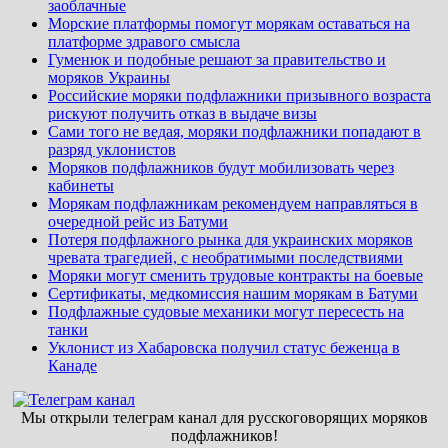
заоблачные
Морские платформы помогут морякам оставаться на
платформе здравого смысла
Гуменюк и подобные решают за правительство и
моряков Украины
Российские моряки подфлажники призывного возраста
рискуют получить отказ в выдаче визы
Сами того не ведая, моряки подфлажники попадают в
разряд уклонистов
Моряков подфлажников будут мобилизовать через
кабинеты
Морякам подфлажникам рекомендуем направляться в
очередной рейс из Батуми
Потеря подфлажного рынка для украинских моряков
чревата трагедией, с необратимыми последствиями
Моряки могут сменить трудовые контракты на боевые
Сертификаты, медкомиссия нашим морякам в Батуми
Подфлажные судовые механики могут пересесть на
танки
Уклонист из Хабаровска получил статус беженца в
Канаде
Мы открыли телеграм канал для русскоговорящих моряков
подфлажников!