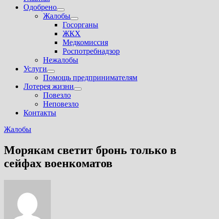
Одобрено
Показать
Жалобы
подменю
Показать
Госорганы
подменю
ЖКХ
Медкомиссия
Роспотребнадзор
Нежалобы
Услуги
Показать
Помощь предпринимателям
подменю
Лотерея жизни
Показать
Повезло
подменю
Неповезло
Контакты
Жалобы
Морякам светит бронь только в
сейфах военкоматов