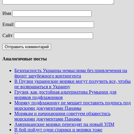
Имя
Email
Сайт
Аналогичные посты
Безопасность Украины немыслима без привлечения на
фронт зарубежного контингента
В Грузии украинские моряки могут получить все, чтобы
не возвращаться в Украину
Грузия, как достойная альтернатива Румынии для
моряков подфлажников
Моряку подфлажнику не мешает поставить подпись под
морскими документами Панамы
Морякам и начинающим советуем обзавестись
морскими документами Панамы
Американские моряки переходят на новый УЛМ
В бой пойдут одни старики и моряки тоже