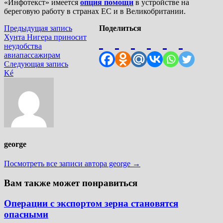
«Инфотекст» имеется
опция помощи
в устройстве на
береговую работу в странах ЕС и в Великобритании.
Навигация
Предыдущая
Предыдущая запись
Поделиться
запись:
Хунта Нигера приносит
по
неудобства
записям
авиапассажирам
Следующая
Следующая запись
запись:
Ké
george
Посмотреть все записи автора george →
Вам также может понравиться
Операции с экспортом зерна становятся
опасными