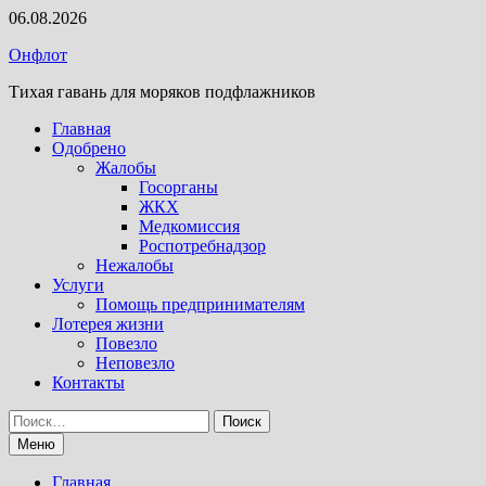
Перейти
06.08.2026
к
Онфлот
содержимому
Тихая гавань для моряков подфлажников
Главная
Одобрено
Жалобы
Госорганы
ЖКХ
Медкомиссия
Роспотребнадзор
Нежалобы
Услуги
Помощь предпринимателям
Лотерея жизни
Повезло
Неповезло
Контакты
Найти:
Меню
Главная