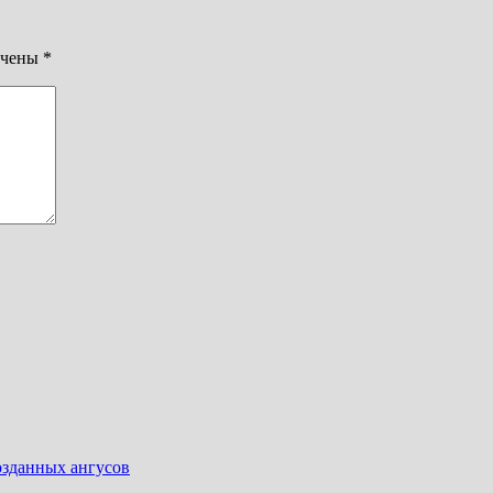
ечены
*
озданных ангусов