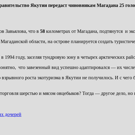
равительство Якутии передаст чиновникам Магадана 25 голо
ов Завьялова, что в
58
километрах от Магадана, подтянутся и эко
агаданской области, на острове планируется создать туристич
в 1994 году, заселяя тундровую зону в четырех арктических рай
онятно, что завезенный вид успешно адаптировался — их числ
 взрывного роста экотуризма в Якутии не получилось. И с чего 
орговля шерстью и мясом овцебыков? Тогда — другое дело, но п
их дочерей