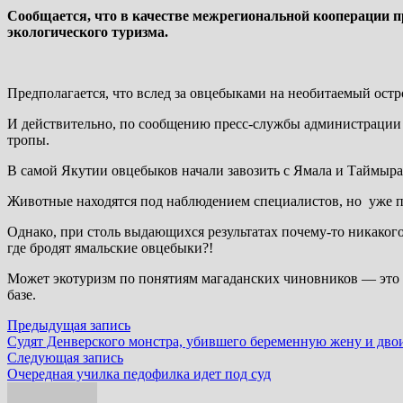
Сообщается, что в качестве межрегиональной кооперации п
экологического туризма.
Предполагается, что вслед за овцебыками на необитаемый остр
И действительно, по сообщению пресс-службы администрации М
тропы.
В самой Якутии овцебыков начали завозить с Ямала и Таймыра 
Животные находятся под наблюдением специалистов, но уже п
Однако, при столь выдающихся результатах почему-то никакого
где бродят ямальские овцебыки?!
Может экотуризм по понятиям магаданских чиновников — это т
базе.
Навигация
Предыдущая
Предыдущая запись
запись:
Судят Денверского монстра, убившего беременную жену и дво
по
Следующая
Следующая запись
записям
запись:
Очередная училка педофилка идет под суд