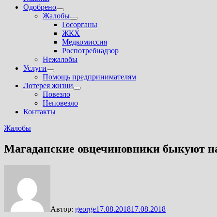
Одобрено
Показать
Жалобы
подменю
Показать
Госорганы
подменю
ЖКХ
Медкомиссия
Роспотребнадзор
Нежалобы
Услуги
Показать
Помощь предпринимателям
подменю
Лотерея жизни
Показать
Повезло
подменю
Неповезло
Контакты
Жалобы
Магаданские овцечиновники быкуют н
Автор:
george
17.08.2018
17.08.2018