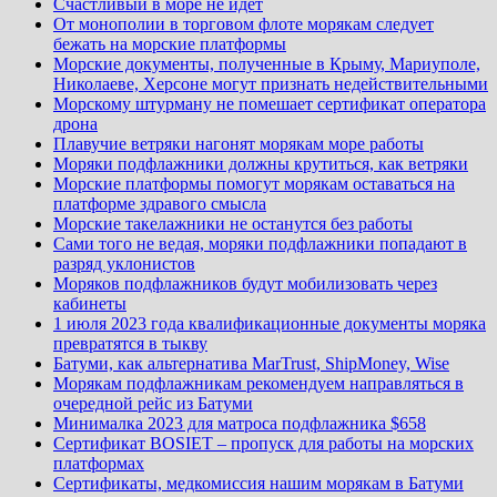
Счастливый в море не идет
От монополии в торговом флоте морякам следует
бежать на морские платформы
Морские документы, полученные в Крыму, Мариуполе,
Николаеве, Херсоне могут признать недействительными
Морскому штурману не помешает сертификат оператора
дрона
Плавучие ветряки нагонят морякам море работы
Моряки подфлажники должны крутиться, как ветряки
Морские платформы помогут морякам оставаться на
платформе здравого смысла
Морские такелажники не останутся без работы
Сами того не ведая, моряки подфлажники попадают в
разряд уклонистов
Моряков подфлажников будут мобилизовать через
кабинеты
1 июля 2023 года квалификационные документы моряка
превратятся в тыкву
Батуми, как альтернатива MarTrust, ShipMoney, Wise
Морякам подфлажникам рекомендуем направляться в
очередной рейс из Батуми
Минималка 2023 для матроса подфлажника $658
Сертификат BOSIET – пропуск для работы на морских
платформах
Сертификаты, медкомиссия нашим морякам в Батуми