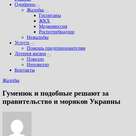
Одобрено
Показать
Жалобы
подменю
Показать
Госорганы
подменю
ЖКХ
Медкомиссия
Роспотребнадзор
Нежалобы
Услуги
Показать
Помощь предпринимателям
подменю
Лотерея жизни
Показать
Повезло
подменю
Неповезло
Контакты
Жалобы
Гуменюк и подобные решают за
правительство и моряков Украины