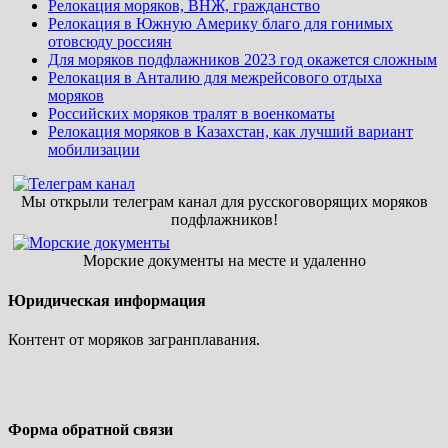
Релокация моряков, ВНЖ, гражданство
Релокация в Южную Америку благо для гонимых
отовсюду россиян
Для моряков подфлажников 2023 год окажется сложным
Релокация в Анталию для межрейсового отдыха
моряков
Российских моряков тралят в военкоматы
Релокация моряков в Казахстан, как лучший вариант
мобилизации
Мы открыли телеграм канал для русскоговорящих моряков
подфлажников!
Морские документы на месте и удаленно
Юридическая информация
Контент от моряков загранплавания.
Форма обратной связи