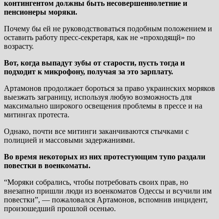
контингентом должны быть несовершеннолетние и
пенсионеры моряки.
Почему бы ей не руководствоваться подобным положением и
оставить работу пресс-секретаря, как не «проходящй» по
возрасту.
Вот, когда выпадут зубы от старости, пусть тогда и
подходит к микрофону, получая за это зарплату.
Артамонов продолжает бороться за право украинских моряков
выезжать заграницу, используя любую возможность для
максимально широкого освещения проблемы в прессе и на
митингах протеста.
Однако, почти все митинги заканчиваются стычками с
полицией и массовыми задержаниями.
Во время некоторых из них протестующим тупо раздали
повестки в военкоматы.
“Моряки собрались, чтобы потребовать своих прав, но
внезапно пришли люди из военкоматов Одессы и всучили им
повестки”, — пожаловался Артамонов, вспомнив инцидент,
произошедший прошлой осенью.