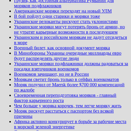
Грузия, как достойная альтернатива Румынии для
моряков подфлажников
Американские моряки переходят на новый УЛМ
В бой пойдут одни старики и моряки тоже
Украинские релоканты рискуют стать уклонистами
Украинские моряки могут потерять бронь от армии, но
не утратят карьерные возможности в последующем
Украинским и российским морякам не дадут отсидеться
в море
Военный билет, как основной документ моряка
В Минобороны Украины очередные миллиарды евро
будут распределять другие люди
Украинские моряки подфлажники должны радоваться за
посадки взяточников военкомов
Военкомов зачищают, но не в России
Морякам светит бронь только в сейфах военкоматов
Моряк получил от Maersk более $700 000 компенсаций
по жалобе
Своевременная переподготовка моряков - главный
фактор карьерного роста
Чем больше у моряка корочек, тем легче моряку жить
Моряк рискует расстаться с паспортом без всякой
причины
Африка активно конкурирует в борьбе за рабочие места
в морской зеленой энергетике