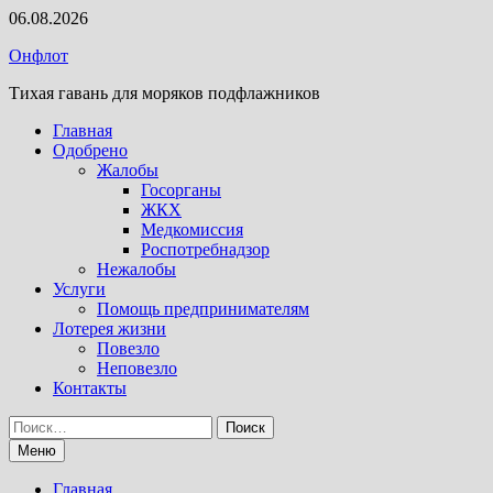
Перейти
06.08.2026
к
Онфлот
содержимому
Тихая гавань для моряков подфлажников
Главная
Одобрено
Жалобы
Госорганы
ЖКХ
Медкомиссия
Роспотребнадзор
Нежалобы
Услуги
Помощь предпринимателям
Лотерея жизни
Повезло
Неповезло
Контакты
Найти:
Меню
Главная