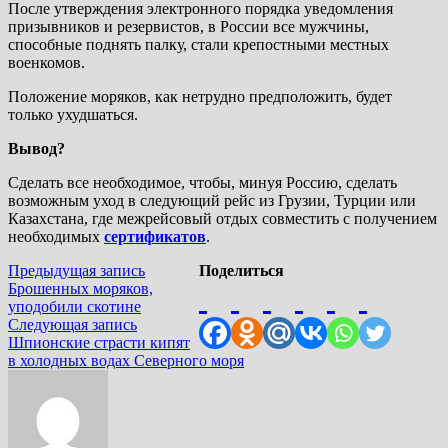
После утверждения электронного порядка уведомления
призывников и резервистов, в России все мужчины,
способные поднять палку, стали крепостными местных
военкомов.
Положение моряков, как нетрудно предположить, будет
только ухудшаться.
Вывод?
Сделать все необходимое, чтобы, минуя Россию, сделать
возможным уход в следующий рейс из Грузии, Турции или
Казахстана, где межрейсовый отдых совместить с получением
необходимых
сертификатов
.
Навигация
Предыдущая
Предыдущая запись
Поделиться
запись:
Брошенных моряков,
по
уподобили скотине
записям
Следующая
Следующая запись
запись:
Шпионские страсти кипят
в холодных водах Северного моря