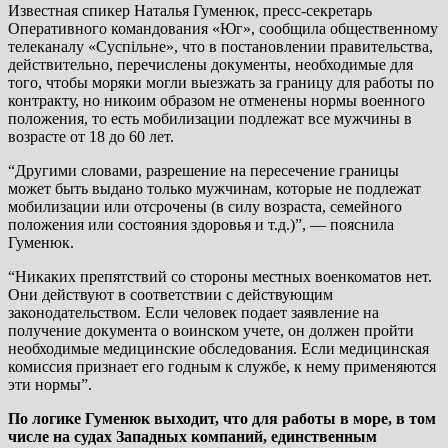
Известная спикер Наталья Гуменюк, пресс-секретарь
Оперативного командования «Юг», сообщила общественному
телеканалу «Суспільне», что в постановлении правительства,
действительно, перечислены документы, необходимые для
того, чтобы моряки могли выезжать за границу для работы по
контракту, но никоим образом не отменены нормы военного
положения, то есть мобилизации подлежат все мужчины в
возрасте от 18 до 60 лет.
“Другими словами, разрешение на пересечение границы
может быть выдано только мужчинам, которые не подлежат
мобилизации или отсрочены (в силу возраста, семейного
положения или состояния здоровья и т.д.)”, — пояснила
Гуменюк.
“Никаких препятствий со стороны местных военкоматов нет.
Они действуют в соответствии с действующим
законодательством. Если человек подает заявление на
получение документа о воинском учете, он должен пройти
необходимые медицинские обследования. Если медицинская
комиссия признает его годным к службе, к нему применяются
эти нормы”.
По логике Гуменюк выходит, что для работы в море, в том
числе на судах Западных компаний, единственным