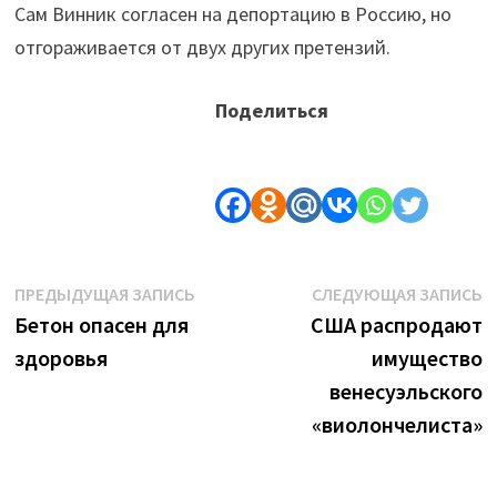
Сам Винник согласен на депортацию в Россию, но
отгораживается от двух других претензий.
Поделиться
Навигация
Предыдущая
С
ПРЕДЫДУЩАЯ ЗАПИСЬ
СЛЕДУЮЩАЯ ЗАПИСЬ
запись:
з
Бетон опасен для
США распродают
по
здоровья
имущество
записям
венесуэльского
«виолончелиста»