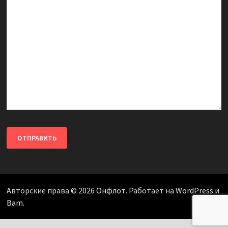
Авторские права © 2026
Онфлот
. Работает на
WordPress
и
Bam
.