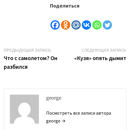
Поделиться
Навигация
Предыдущая
С
ПРЕДЫДУЩАЯ ЗАПИСЬ
СЛЕДУЮЩАЯ ЗАПИСЬ
запись:
з
Что с самолетом? Он
«Кузя» опять дымит
по
разбился
записям
george
Посмотреть все записи автора
george →