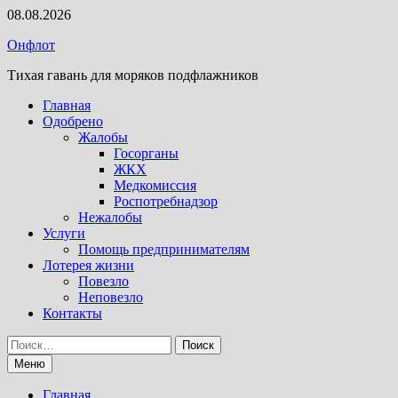
Перейти
08.08.2026
к
Онфлот
содержимому
Тихая гавань для моряков подфлажников
Главная
Одобрено
Жалобы
Госорганы
ЖКХ
Медкомиссия
Роспотребнадзор
Нежалобы
Услуги
Помощь предпринимателям
Лотерея жизни
Повезло
Неповезло
Контакты
Найти:
Меню
Главная