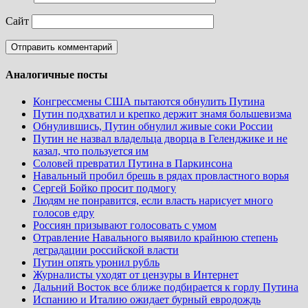
Сайт
Аналогичные посты
Конгрессмены США пытаются обнулить Путина
Путин подхватил и крепко держит знамя большевизма
Обнулившись, Путин обнулил живые соки России
Путин не назвал владельца дворца в Геленджике и не
казал, что пользуется им
Соловей превратил Путина в Паркинсона
Навальный пробил брешь в рядах провластного ворья
Сергей Бойко просит подмогу
Людям не понравится, если власть нарисует много
голосов едру
Россиян призывают голосовать с умом
Отравление Навального выявило крайнюю степень
деградации российской власти
Путин опять уронил рубль
Журналисты уходят от цензуры в Интернет
Дальний Восток все ближе подбирается к горлу Путина
Испанию и Италию ожидает бурный евродождь