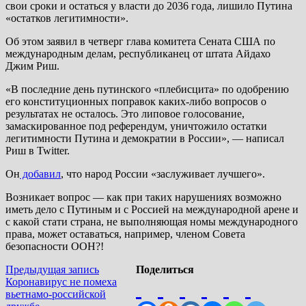
свои сроки и остаться у власти до 2036 года, лишило Путина
«остатков легитимности».
Об этом заявил в четверг глава комитета Сената США по
международным делам, республиканец от штата Айдахо
Джим Риш.
«В последние день путинского «плебисцита» по одобрению
его конституционных поправок каких-либо вопросов о
результатах не осталось. Это липовое голосование,
замаскированное под референдум, уничтожило остатки
легитимности Путина и демократии в России», — написал
Риш в Twitter.
Он
добавил
, что народ России «заслуживает лучшего».
Возникает вопрос — как при таких нарушениях возможно
иметь дело с Путиным и с Россией на международной арене и
с какой стати страна, не выполняющая номы международного
права, может оставаться, например, членом Совета
безопасности ООН?!
Навигация
Предыдущая
Предыдущая запись
Поделиться
запись:
Коронавирус не помеха
по
вьетнамо-российской