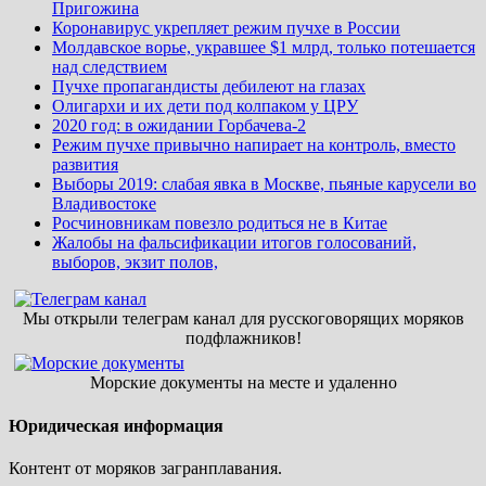
Пригожина
Коронавирус укрепляет режим пучхе в России
Молдавское ворье, укравшее $1 млрд, только потешается
над следствием
Пучхе пропагандисты дебилеют на глазах
Олигархи и их дети под колпаком у ЦРУ
2020 год: в ожидании Горбачева-2
Режим пучхе привычно напирает на контроль, вместо
развития
Выборы 2019: слабая явка в Москве, пьяные карусели во
Владивостоке
Росчиновникам повезло родиться не в Китае
Жалобы на фальсификации итогов голосований,
выборов, экзит полов,
Мы открыли телеграм канал для русскоговорящих моряков
подфлажников!
Морские документы на месте и удаленно
Юридическая информация
Контент от моряков загранплавания.