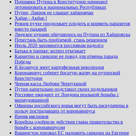
Поправки Путина в Конституцию начинают
детонировать в национальных Республиках
Путин, Лавров не слышат хабаровчан
Хабар - Акбар !
Режим пучхе продолжает плодить и кормить паразитов
вместо пахарей
Людское цунами обрушилось на Путина из Хабаровска
Перестань быть проблемой, стань решением
Июль 2020 запомнится россиянам надолго
Батька в панике: колхоз отъезжает
Карантин и санкции не повод для отмены парада
Победы
В Беларуси зреет картофельная революция
Коронавирус соберет богатую жатву на путинской
Конституции
Черная касса Любови Чернухиной
Путин капитально подставил своих подельников
Россияне ожидают от Лондона реальной борьбы с
махмудовщиной
Офшоры российского ворья могут быть раскулачены в
пользу пострадавших от коронавируса
Время мясников
Корейцы одобрили действия главы правительства в
борьбе с коронавирусом
Вашингтон призвал ЕС наложить санкции на Евгения