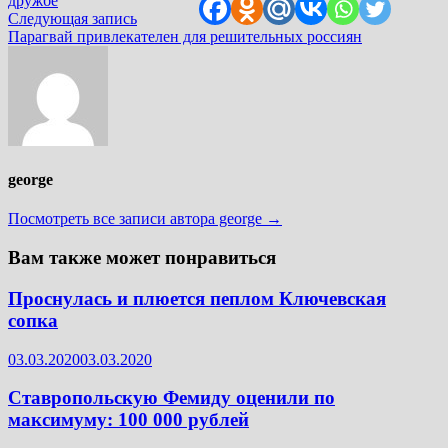
записям
дружбе
Следующая
Следующая запись
запись:
Парагвай привлекателен для решительных россиян
george
Посмотреть все записи автора george →
Вам также может понравиться
Проснулась и плюется пеплом Ключевская
сопка
03.03.2020
03.03.2020
Ставропольскую Фемиду оценили по
максимуму: 100 000 рублей