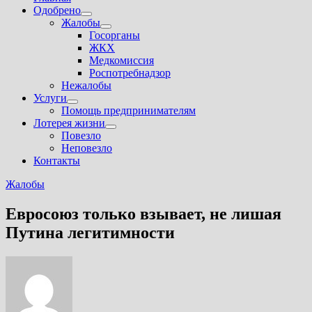
Одобрено
Показать
Жалобы
подменю
Показать
Госорганы
подменю
ЖКХ
Медкомиссия
Роспотребнадзор
Нежалобы
Услуги
Показать
Помощь предпринимателям
подменю
Лотерея жизни
Показать
Повезло
подменю
Неповезло
Контакты
Жалобы
Евросоюз только взывает, не лишая
Путина легитимности