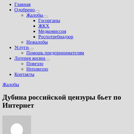
Главная
Одобрено
Показать
Жалобы
подменю
Показать
Госорганы
подменю
ЖКХ
Медкомиссия
Роспотребнадзор
Нежалобы
Услуги
Показать
Помощь предпринимателям
подменю
Лотерея жизни
Показать
Повезло
подменю
Неповезло
Контакты
Жалобы
Дубина российской цензуры бьет по
Интернет