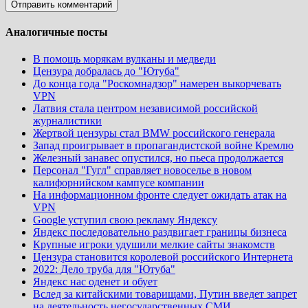
Аналогичные посты
В помощь морякам вулканы и медведи
Цензура добралась до "Ютуба"
До конца года "Роскомнадзор" намерен выкорчевать
VPN
Латвия стала центром независимой российской
журналистики
Жертвой цензуры стал BMW российского генерала
Запад проигрывает в пропагандистской войне Кремлю
Железный занавес опустился, но пьеса продолжается
Персонал "Гугл" справляет новоселье в новом
калифорнийском кампусе компании
На информационном фронте следует ожидать атак на
VPN
Google уступил свою рекламу Яндексу
Яндекс последовательно раздвигает границы бизнеса
Крупные игроки удушили мелкие сайты знакомств
Цензура становится королевой российского Интернета
2022: Дело труба для "Ютуба"
Яндекс нас оденет и обует
Вслед за китайскими товарищами, Путин введет запрет
на деятельность негосударственных СМИ