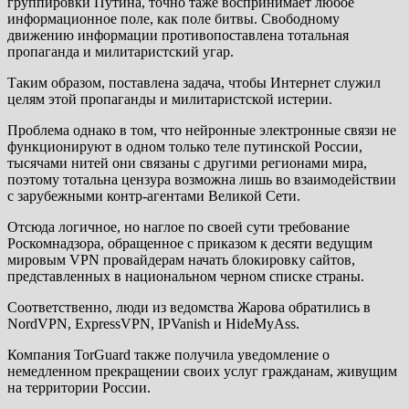
группировки Путина, точно таже воспринимает любое
информационное поле, как поле битвы. Свободному
движению информации противопоставлена тотальная
пропаганда и милитаристский угар.
Таким образом, поставлена задача, чтобы Интернет служил
целям этой пропаганды и милитаристской истерии.
Проблема однако в том, что нейронные электронные связи не
функционируют в одном только теле путинской России,
тысячами нитей они связаны с другими регионами мира,
поэтому тотальна цензура возможна лишь во взаимодействии
с зарубежными контр-агентами Великой Сети.
Отсюда логичное, но наглое по своей сути требование
Роскомнадзора, обращенное с приказом к десяти ведущим
мировым VPN провайдерам начать блокировку сайтов,
представленных в национальном черном списке страны.
Соответственно, люди из ведомства Жарова обратились в
NordVPN, ExpressVPN, IPVanish и HideMyAss.
Компания TorGuard также получила уведомление о
немедленном прекращении своих услуг гражданам, живущим
на территории России.