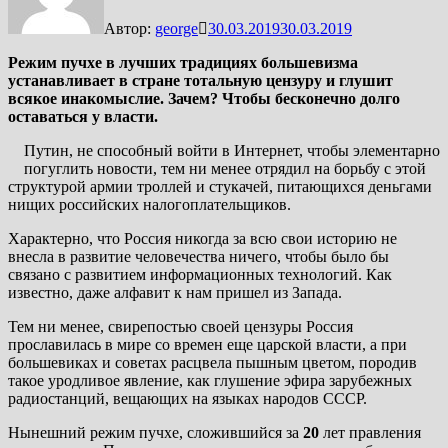
Автор:
george
30.03.2019
30.03.2019
Режим пучхе в лучших традициях большевизма
устанавливает в стране тотальную цензуру и глушит
всякое инакомыслие. Зачем? Чтобы бесконечно долго
оставаться у власти.
Путин, не способный войти в Интернет, чтобы элементарно
погуглить новости, тем ни менее отрядил на борьбу с этой
структурой армии троллей и стукачей, питающихся деньгами
нищих российских налогоплательщиков.
Характерно, что Россия никогда за всю свои историю не
внесла в развитие человечества ничего, чтобы было бы
связано с развитием информационных технологий. Как
известно, даже алфавит к нам пришел из Запада.
Тем ни менее, свирепостью своей цензуры Россия
прославилась в мире со времен еще царской власти, а при
большевиках и советах расцвела пышным цветом, породив
такое уродливое явление, как глушение эфира зарубежных
радиостанций, вещающих на языках народов СССР.
Нынешний режим пучхе, сложившийся за
20
лет правления