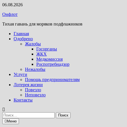
Перейти
06.08.2026
к
Онфлот
содержимому
Тихая гавань для моряков подфлажников
Главная
Одобрено
Жалобы
Госорганы
ЖКХ
Медкомиссия
Роспотребнадзор
Нежалобы
Услуги
Помощь предпринимателям
Лотерея жизни
Повезло
Неповезло
Контакты
Найти:
Меню