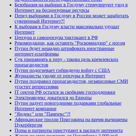
Безобразия на выборах в Госдуму стимулируют уход в
Интернет на бесцензурные ресурсы
Перед выборами в Госдуму в России может заработать
суверенный Интернет?!
К выборам в Госдуму власти максимально удушат
Интернет
Цензура и самоцензура тиктокают в РФ
Рекомендации, как оставить "Роскомнадзор" с носом
Путин будет нещадно штрафовать иностранные
интернет-платформы
Сук приравнять к перу - такова цель кремлевских
пропагандистов
Путин подогревает гибридную войну с США
Журналисты уходят от цензуры в Интернет
Путин поздравил пропагандистов, независимые СМИ
угостит репрессиями
IT сектор РФ остался за скобками господдержки
Электрояндекс докатился до Европы
Путин радует новогодними подарками глобальные
Интернет компании
"Яндекс" или "Пампекс"?!
Африканские тролли Пригожина на время вычищены
Цукербергом
Попы и патриоты приступают к распилу интернета
Жаров не смог получить от Цукерберга 3 000 руб