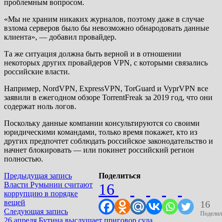
проблемным вопросом.
«Мы не храним никаких журналов, поэтому даже в случае
взлома серверов было бы невозможно обнародовать данные
клиента», — добавил провайдер.
Та же ситуация должна быть верной и в отношении
некоторых других провайдеров VPN, с которыми связались
российские власти.
Например, NordVPN, ExpressVPN, TorGuard и VyprVPN все
заявили в ежегодном обзоре TorrentFreak за 2019 год, что они
содержат ноль логов.
Поскольку данные компании консультируются со своими
юридическими командами, только время покажет, кто из
других предпочтет соблюдать российское законодательство и
начнет блокировать — или покинет российский регион
полностью.
Навигация
Предыдущая
Предыдущая запись
Поделиться
запись:
Власти Румынии считают
16
по
коррупцию в порядке
записям
вещей
16
Следующая
Следующая запись
Поделил
запись:
26 апреля Бутина выслушает приговор суда