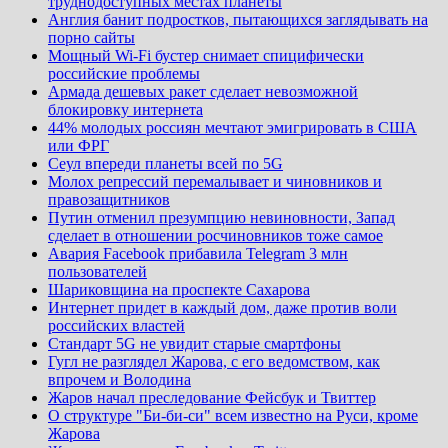
труднодоступных местах планеты
Англия банит подростков, пытающихся заглядывать на
порно сайты
Мощный Wi-Fi бустер снимает спицифически
российские проблемы
Армада дешевых ракет сделает невозможной
блокировку интернета
44% молодых россиян мечтают эмигрировать в США
или ФРГ
Сеул впереди планеты всей по 5G
Молох репрессий перемалывает и чиновников и
правозащитников
Путин отменил презумпцию невиновности, Запад
сделает в отношении росчиновников тоже самое
Авария Facebook прибавила Telegram 3 млн
пользователей
Шариковщина на проспекте Сахарова
Интернет придет в каждый дом, даже против воли
российских властей
Стандарт 5G не увидит старые смартфоны
Гугл не разглядел Жарова, с его ведомством, как
впрочем и Володина
Жаров начал преследование Фейсбук и Твиттер
О структуре "Би-би-си" всем известно на Руси, кроме
Жарова