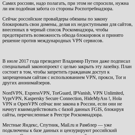
Самих россиян, надо полагать, при этом не спросили, нужна
ли им подобная забота со стороны Роспотребнадзора.
Сейчас российские провайдеры обязаны по закону
блокировать свои домены, делая их недоступными для сайтов,
внесенных в черный список Роскомнадзора, чтобы
предотвратить возможность обхода блокировок и принято
решение против международных VPN сервисов.
В июле 2017 года президент Владимир Путин даже подписал
специальный законопроект с целью закрыть эту лазейку. План
состоит в том, чтобы запретить гражданам доступ к
запрещенным сайтам с использованием VPN, прокси, Tor и
других анонимайзеров.
NordVPN, ExpressVPN, TorGuard, IPVanish, VPN Unlimited,
VyprVPN, Kaspersky Secure Connection, HideMyAss !, Hola
VPN и OpenVPN сейчас вне закона в России, если они не
начнут взаимодействовать с базой данных FGIS, блокируя
сайты, перечисленные в Реестре Роскомнадзора.
Местные Яндекс, Спутник, Mail.ru и Рамблер — уже
подключены к базе данных и цензурируют российский