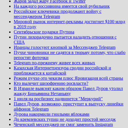
Жаров задал жару Facebook и Twitter
На каждого россиянина имеется свой рубильник
Российские ключевики продолжают войну с
мессенджером Telegram
Мировой рынок интернет-рекламы достигнет $100 млрд
в 2019 году
Сентябрьские подарки Путина
Путин лихорадочно пытается наладить отношения с
США
Иранцы голосуют кнопкой за Мессенджер Telegram
Пучхе чиновники не садятся в тюрьму потому, что слабо
репостят фоточки
Telegram по-прежнему живее всех живых
Казахская Интернетцензура сродни российской и
приближается к китайской
Режим пучхе-это чекизм плюс Яровизация всей страны
Кто вылечит шизофрению росвласти?
В Израиле выяснят каким образом Павел Дуров утолил
жажду Биньямина Нетаньяху
1 июля на росбизнес надвинется "Меркурий"
Павел Дуров, возможно, приступит к выпуску линейки
айфонов Telegram
Дурова накормили гнилыми яблоками
До кремлевских тупиц не доходит простой месседж
Чеченский мессенджер не смог заменить Instagram