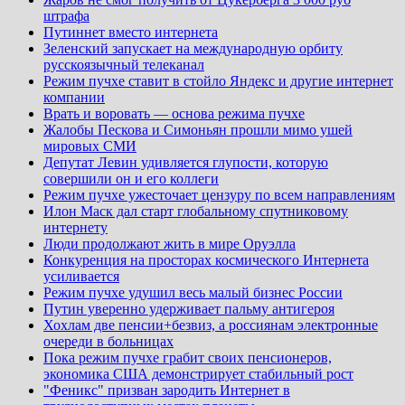
штрафа
Путиннет вместо интернета
Зеленский запускает на международную орбиту
русскоязычный телеканал
Режим пучхе ставит в стойло Яндекс и другие интернет
компании
Врать и воровать — основа режима пучхе
Жалобы Пескова и Симоньян прошли мимо ушей
мировых СМИ
Депутат Левин удивляется глупости, которую
совершили он и его коллеги
Режим пучхе ужесточает цензуру по всем направлениям
Илон Маск дал старт глобальному спутниковому
интернету
Люди продолжают жить в мире Оруэлла
Конкуренция на просторах космического Интернета
усиливается
Режим пучхе удушил весь малый бизнес России
Путин уверенно удерживает пальму антигероя
Хохлам две пенсии+безвиз, а россиянам электронные
очереди в больницах
Пока режим пучхе грабит своих пенсионеров,
экономика США демонстрирует стабильный рост
"Феникс" призван зародить Интернет в