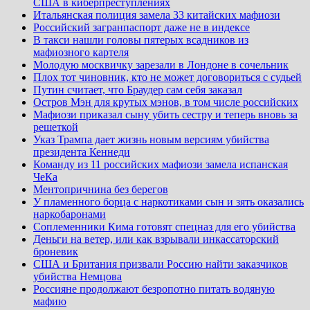
США в киберпреступлениях
Итальянская полиция замела 33 китайских мафиози
Российский загранпаспорт даже не в индексе
В такси нашли головы пятерых всадников из
мафиозного картеля
Молодую москвичку зарезали в Лондоне в сочельник
Плох тот чиновник, кто не может договориться с судьей
Путин считает, что Браудер сам себя заказал
Остров Мэн для крутых мэнов, в том числе российских
Мафиози приказал сыну убить сестру и теперь вновь за
решеткой
Указ Трампа дает жизнь новым версиям убийства
президента Кеннеди
Команду из 11 российских мафиози замела испанская
ЧеКа
Ментопричнина без берегов
У пламенного борца с наркотиками сын и зять оказались
наркобаронами
Соплеменники Кима готовят спецназ для его убийства
Деньги на ветер, или как взрывали инкассаторский
броневик
США и Британия призвали Россию найти заказчиков
убийства Немцова
Россияне продолжают безропотно питать водяную
мафию