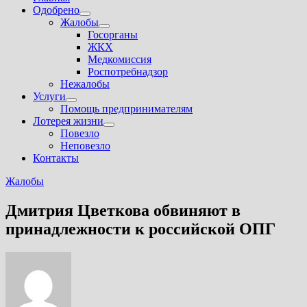
Одобрено
Показать
Жалобы
подменю
Показать
Госорганы
подменю
ЖКХ
Медкомиссия
Роспотребнадзор
Нежалобы
Услуги
Показать
Помощь предпринимателям
подменю
Лотерея жизни
Показать
Повезло
подменю
Неповезло
Контакты
Жалобы
Дмитрия Цветкова обвиняют в
принадлежности к российской ОПГ