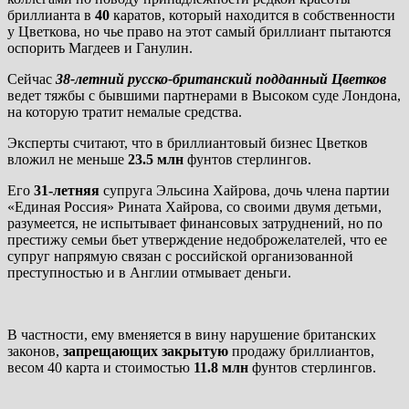
бриллианта в
40
каратов, который находится в собственности
у Цветкова, но чье право на этот самый бриллиант пытаются
оспорить Магдеев и Ганулин.
Сейчас
38-летний русско-британский подданный Цветков
ведет тяжбы с бывшими партнерами в Высоком суде Лондона,
на которую тратит немалые средства.
Эксперты считают, что в бриллиантовый бизнес Цветков
вложил не меньше
23.5 млн
фунтов стерлингов.
Его
31-летняя
супруга Эльсина Хайрова, дочь члена партии
«Единая Россия» Рината Хайрова, со своими двумя детьми,
разумеется, не испытывает финансовых затруднений, но по
престижу семьи бьет утверждение недоброжелателей, что ее
супруг напрямую связан с российской организованной
преступностью и в Англии отмывает деньги.
В частности, ему вменяется в вину нарушение британских
законов,
запрещающих закрытую
продажу бриллиантов,
весом 40 карта и стоимостью
11.8 млн
фунтов стерлингов.