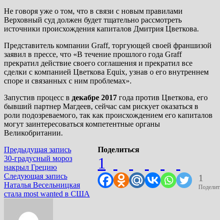
Не говоря уже о том, что в связи с новым правилами
Верховный суд должен будет тщательно рассмотреть
источники происхождения капиталов Дмитрия Цветкова.
Представитель компании Graff, торгующей своей франшизой
заявил в прессе, что «В течение прошлого года Graff
прекратил действие своего соглашения и прекратил все
сделки с компанией Цветкова Equix, узнав о его внутреннем
споре и связанных с ним проблемах».
Запустив процесс в
декабре 2017
года против Цветкова, его
бывший партнер Магдеев, сейчас сам рискует оказаться в
роли подозреваемого, так как происхождением его капиталов
могут заинтересоваться компетентные органы
Великобритании.
Навигация
Предыдущая
Предыдущая запись
Поделиться
запись:
30-градусный мороз
1
по
накрыл Грецию
записям
Следующая
Следующая запись
1
запись:
Наталья Весельницкая
Поделит
стала most wanted в США