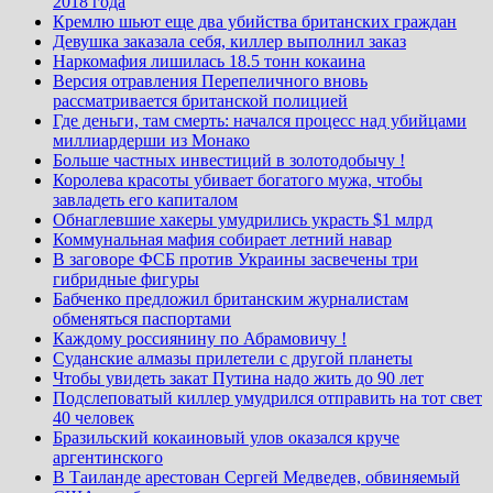
2018 года
Кремлю шьют еще два убийства британских граждан
Девушка заказала себя, киллер выполнил заказ
Наркомафия лишилась 18.5 тонн кокаина
Версия отравления Перепеличного вновь
рассматривается британской полицией
Где деньги, там смерть: начался процесс над убийцами
миллиардерши из Монако
Больше частных инвестиций в золотодобычу !
Королева красоты убивает богатого мужа, чтобы
завладеть его капиталом
Обнаглевшие хакеры умудрились украсть $1 млрд
Коммунальная мафия собирает летний навар
В заговоре ФСБ против Украины засвечены три
гибридные фигуры
Бабченко предложил британским журналистам
обменяться паспортами
Каждому россиянину по Абрамовичу !
Суданские алмазы прилетели с другой планеты
Чтобы увидеть закат Путина надо жить до 90 лет
Подслеповатый киллер умудрился отправить на тот свет
40 человек
Бразильский кокаиновый улов оказался круче
аргентинского
В Таиланде арестован Сергей Медведев, обвиняемый