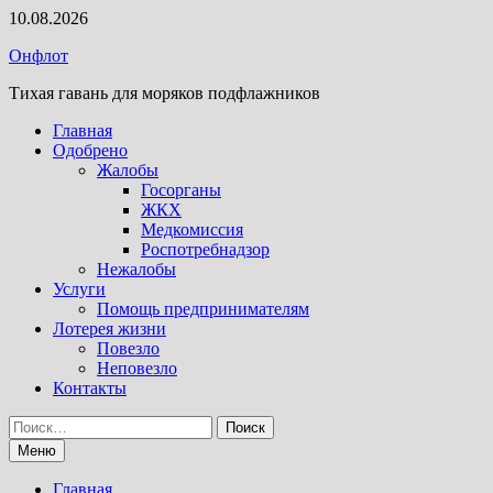
Перейти
10.08.2026
к
Онфлот
содержимому
Тихая гавань для моряков подфлажников
Главная
Одобрено
Жалобы
Госорганы
ЖКХ
Медкомиссия
Роспотребнадзор
Нежалобы
Услуги
Помощь предпринимателям
Лотерея жизни
Повезло
Неповезло
Контакты
Найти:
Меню
Главная