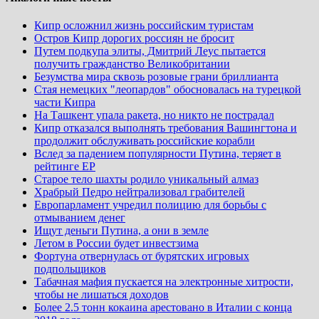
Кипр осложнил жизнь российским туристам
Остров Кипр дорогих россиян не бросит
Путем подкупа элиты, Дмитрий Леус пытается
получить гражданство Великобритании
Безумства мира сквозь розовые грани бриллианта
Стая немецких "леопардов" обосновалась на турецкой
части Кипра
На Ташкент упала ракета, но никто не пострадал
Кипр отказался выполнять требования Вашингтона и
продолжит обслуживать российские корабли
Вслед за падением популярности Путина, теряет в
рейтинге ЕР
Старое тело шахты родило уникальный алмаз
Храбрый Педро нейтрализовал грабителей
Европарламент учредил полицию для борьбы с
отмыванием денег
Ищут деньги Путина, а они в земле
Летом в России будет инвестзима
Фортуна отвернулась от бурятских игровых
подпольщиков
Табачная мафия пускается на электронные хитрости,
чтобы не лишаться доходов
Более 2.5 тонн кокаина арестовано в Италии с конца