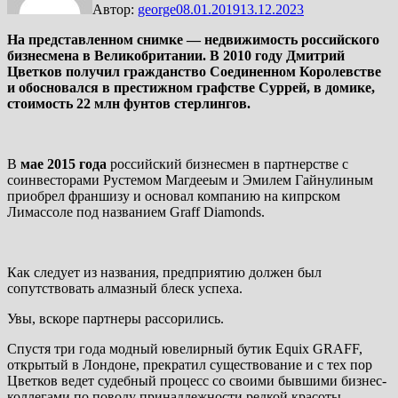
Автор:
george
08.01.2019
13.12.2023
На представленном снимке — недвижимость российского
бизнесмена в Великобритании. В 2010 году Дмитрий
Цветков получил гражданство Соединенном Королевстве
и обосновался в престижном графстве Суррей, в домике,
стоимость 22 млн фунтов стерлингов.
В
мае 2015 года
российский бизнесмен в партнерстве с
соинвесторами Рустемом Магдееым и Эмилем Гайнулиным
приобрел франшизу и основал компанию на кипрском
Лимассоле под названием Graff Diamonds.
Как следует из названия, предприятию должен был
сопутствовать алмазный блеск успеха.
Увы, вскоре партнеры рассорились.
Спустя три года модный ювелирный бутик Equix GRAFF,
открытый в Лондоне, прекратил существование и с тех пор
Цветков ведет судебный процесс со своими бывшими бизнес-
коллегами по поводу принадлежности редкой красоты