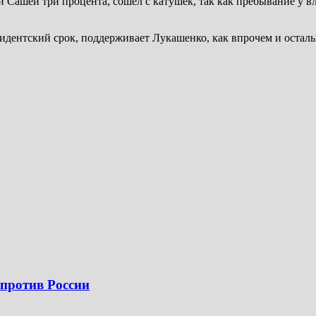
 и Сашей три процента, сошел с катушек, так как пребывание у вл
идентский срок, поддерживает Лукашенко, как впрочем и остал
против России