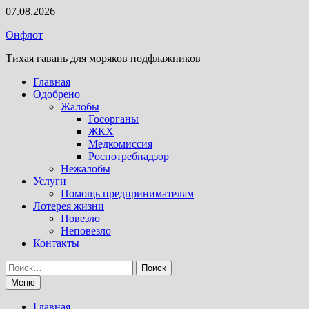
Перейти
07.08.2026
к
Онфлот
содержимому
Тихая гавань для моряков подфлажников
Главная
Одобрено
Жалобы
Госорганы
ЖКХ
Медкомиссия
Роспотребнадзор
Нежалобы
Услуги
Помощь предпринимателям
Лотерея жизни
Повезло
Неповезло
Контакты
Найти:
Меню
Главная