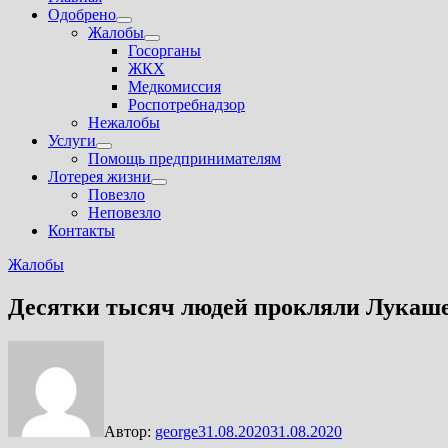
Одобрено
Показать
Жалобы
подменю
Показать
Госорганы
подменю
ЖКХ
Медкомиссия
Роспотребнадзор
Нежалобы
Услуги
Показать
Помощь предпринимателям
подменю
Лотерея жизни
Показать
Повезло
подменю
Неповезло
Контакты
Жалобы
Десятки тысяч людей прокляли Лукаше
Автор:
george
31.08.2020
31.08.2020