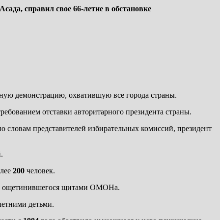
ада, справил свое 66-летие в обстановке
рную демонстрацию, охватившую все города страны.
требованием отставки авторитарного президента страны.
по словам представителей избирательных комиссий, президент
.
олее
200
человек.
яды ощетинившегося щитами ОМОНа.
летними детьми.