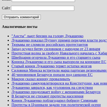
Сайт
Аналогичные посты
"Аисты" льют бензин на голову Лукашенко
Лукашенко показал Путину пример передачи власти род
Тюрьмы не сломили российских протестантов
Запад осудил битву силовиков с народом от 23 января
Протестная волна за свободу Навального началась с Хаба
Швейцария огорчила Лукашенко и его старшего сына
Конюха Лукашенко и его сына выпороли на конюшне ЕС
Старый конюх Лукашенко теряет остатки мозгов
Силовики Минска встретили марш партизан резиновыми
40 чиновников Беларуси попали под санкции ЕС
Макрон сказал конюху проваливать
Лукашенко самоудовлетворился на Конституции, как нов
Лукашенко заврался, как уголовник на следствии
Лукашенко продолжает войну с женщинами Беларуси
В Беларуси не стихают протесты населения
Конюх Лукашенко поблагодарил бобриху Симоньян
Протесты в Цхинвали задали тон политической осени