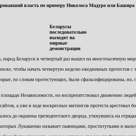
овавший власть по примеру Николоса Мадуро или Башира Ас
Беларусы
последовательно
выходят на
мирные
демонстрации
, народ Беларуси в четвертый раз вышел на многотысячную ми
инске, чтобы начать четвертую неделю ежедневных протестов с 
оторые, по словам протестующих, были сфальсифицированы, но, 
 площади Независимости, но воспрепятствовал движению людей
сайтов, а уже в ходе воскресных митингов протеста арестовал б
брались до окраины президентского дворца, уткнувшись на отр
которых Лукашенко называет пьяницами, проститутками и мало