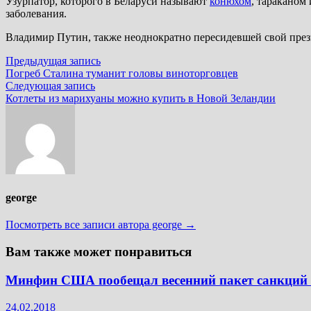
Узурпатор, которого в Беларуси называют
конюхом
, тараканом
заболевания.
Владимир Путин, также неоднократно пересидевшей свой през
Навигация
Предыдущая
Предыдущая запись
запись:
Погреб Сталина туманит головы виноторговцев
по
Следующая
Следующая запись
записям
запись:
Котлеты из марихуаны можно купить в Новой Зеландии
george
Посмотреть все записи автора george →
Вам также может понравиться
Минфин США пообещал весенний пакет санкций 
24.02.2018