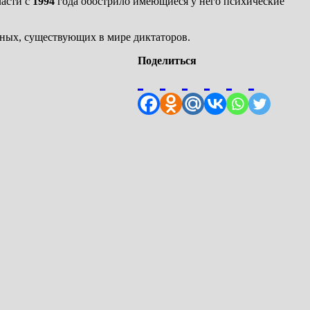
асти с
1994
года обострило имеющиеся у него психические
ьных, существующих в мире диктаторов.
Поделиться