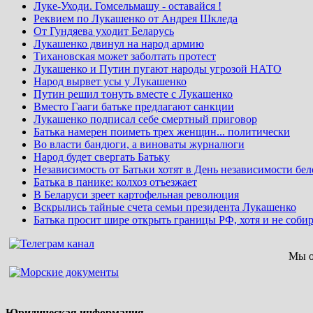
Луке-Уходи. Гомсельмашу - оставайся !
Реквием по Лукашенко от Андрея Шкледа
От Гундяева уходит Беларусь
Лукашенко двинул на народ армию
Тихановская может заболтать протест
Лукашенко и Путин пугают народы угрозой НАТО
Народ вырвет усы у Лукашенко
Путин решил тонуть вместе с Лукашенко
Вместо Гааги батьке предлагают санкции
Лукашенко подписал себе смертный приговор
Батька намерен поиметь трех женщин... политически
Во власти бандюги, а виноваты журналюги
Народ будет свергать Батьку
Независимость от Батьки хотят в День независимости бе
Батька в панике: колхоз отъезжает
В Беларуси зреет картофельная революция
Вскрылись тайные счета семьи президента Лукашенко
Батька просит шире открыть границы РФ, хотя и не собир
Мы о
Юридическая информация