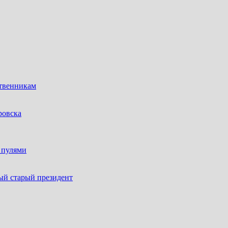
ственникам
ровска
 пулями
ый старый президент