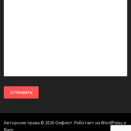
Авторские права © 2026
Онфлот
. Работает на
WordPress
и
Bam
.