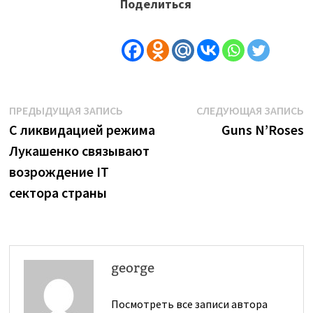
Поделиться
Навигация
Предыдущая
С
ПРЕДЫДУЩАЯ ЗАПИСЬ
СЛЕДУЮЩАЯ ЗАПИСЬ
запись:
з
С ликвидацией режима
Guns N’Roses
по
Лукашенко связывают
записям
возрождение IT
сектора страны
george
Посмотреть все записи автора