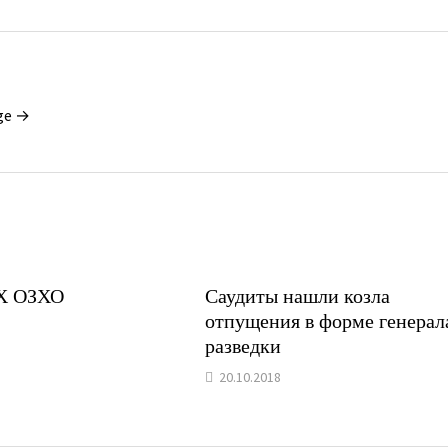
ge →
Х ОЗХО
Саудиты нашли козла
отпущения в форме генерал
разведки
20.10.2018