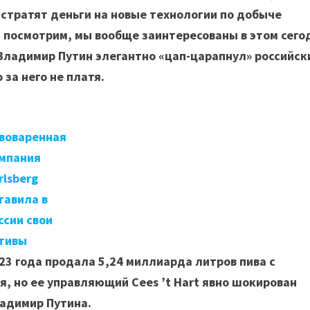
тратят деньги на новые технологии по добыче
— посмотрим, мы вообще заинтересованы в этом сего
, Владимир Путин элегантно «цап-царапнул» российск
 за него не платя.
воваренная
мпания
rlsberg
тавила в
ссии свои
тивы
23 года продала 5,24 миллиарда литров пива с
я, но ее управляющий Cees ’t Hart явно шокирован
ладимир Путина.