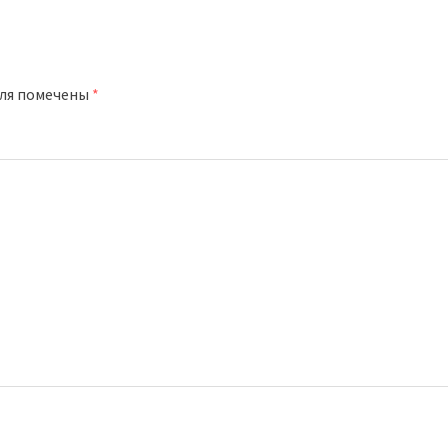
оля помечены
*