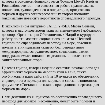
которая в основном финансируется Фондом Lloyd’s Register
Foundation, считает, что совместная работа правительств,
политиков, судовладельцев и операторов, профсоюзов
моряков и других заинтересованных сторон позволит
максимально повысить вероятность справедливого перехода.
В эксклюзивном интервью SAFETY4SEA Марта Селвин,
которая в настоящее время является менеджером Глобального
договора Организации Объединенных Наций и курирует
работу по взаимосвязи социального климата с Целевой
группой по справедливому переходу на море, пояснила,
почему эта инициатива является беспрецедентным
международным сотрудничеством, создающим рамки,
поддерживаемые социальным диалогом и вовлечением
заинтересованных сторон.
Целевая группа, которая недавно осветила возможности для
африканских моряков на мероприятии в Гане, также
опубликовала план действий из 10 пунктов по обеспечению
справедливого перехода для моряков в своем позиционном
документе «Составление плана справедливого перехода для
моряков на море».
План действий из 10 пунктов по обеспечению справедливого
перехода для моряков, несомненно, может быть полезен и