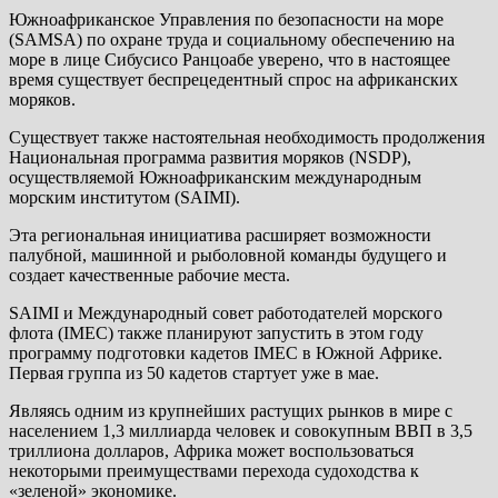
Южноафриканское Управления по безопасности на море
(SAMSA) по охране труда и социальному обеспечению на
море в лице Сибусисо Ранцоабе уверено, что в настоящее
время существует беспрецедентный спрос на африканских
моряков.
Существует также настоятельная необходимость продолжения
Национальная программа развития моряков (NSDP),
осуществляемой Южноафриканским международным
морским институтом (SAIMI).
Эта региональная инициатива расширяет возможности
палубной, машинной и рыболовной команды будущего и
создает качественные рабочие места.
SAIMI и Международный совет работодателей морского
флота (IMEC) также планируют запустить в этом году
программу подготовки кадетов IMEC в Южной Африке.
Первая группа из 50 кадетов стартует уже в мае.
Являясь одним из крупнейших растущих рынков в мире с
населением 1,3 миллиарда человек и совокупным ВВП в 3,5
триллиона долларов, Африка может воспользоваться
некоторыми преимуществами перехода судоходства к
«зеленой» экономике.