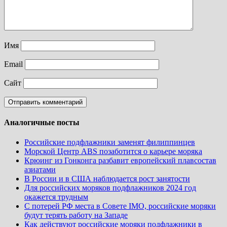
Имя
Email
Сайт
Аналогичные посты
Российские подфлажники заменят филиппинцев
Морской Центр ABS позаботится о карьере моряка
Крюинг из Гонконга разбавит европейский плавсостав
азиатами
В России и в США наблюдается рост занятости
Для российских моряков подфлажников 2024 год
окажется трудным
С потерей РФ места в Совете IMO, российские моряки
будут терять работу на Западе
Как действуют российские моряки подфлажники в