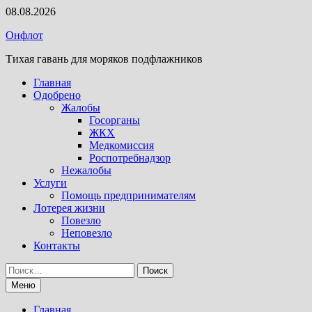
Перейти
08.08.2026
к
Онфлот
содержимому
Тихая гавань для моряков подфлажников
Главная
Одобрено
Жалобы
Госорганы
ЖКХ
Медкомиссия
Роспотребнадзор
Нежалобы
Услуги
Помощь предпринимателям
Лотерея жизни
Повезло
Неповезло
Контакты
Найти:
Меню
Главная