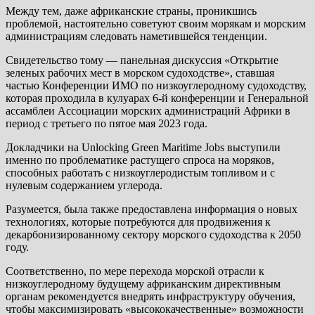
Между тем, даже африканские страны, проникшись
проблемой, настоятельно советуют своим морякам и морским
администрациям следовать наметившейся тенденции.
Свидетельство тому — панельная дискуссия «Открытие
зеленых рабочих мест в морском судоходстве», ставшая
частью Конференции ИМО по низкоуглеродному судоходству,
которая проходила в кулуарах 6-й конференции и Генеральной
ассамблеи Ассоциации морских администраций Африки в
период с третьего по пятое мая 2023 года.
Докладчики на Unlocking Green Maritime Jobs выступили
именно по проблематике растущего спроса на моряков,
способных работать с низкоуглеродистым топливом и с
нулевым содержанием углерода.
Разумеется, была также предоставлена информация о новых
технологиях, которые потребуются для продвижения к
декарбонизированному сектору морского судоходства к 2050
году.
Соответственно, по мере перехода морской отрасли к
низкоуглеродному будущему африканским директивным
органам рекомендуется внедрять инфраструктуру обучения,
чтобы максимизировать «высококачественные» возможности