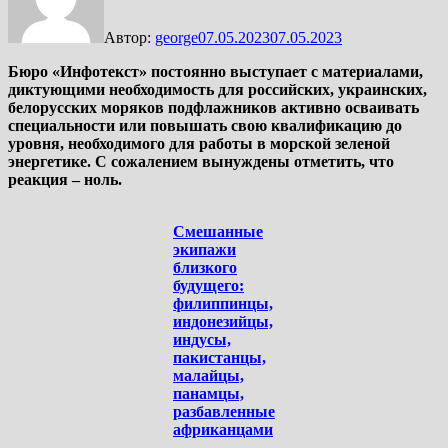
Автор:
george
07.05.2023
07.05.2023
Бюро «Инфотекст» постоянно выступает с материалами,
диктующими необходимость для российских, украинских,
белорусских моряков подфлажников активно осваивать
специальности или повышать свою квалификацию до
уровня, необходимого для работы в морской зеленой
энергетике. С сожалением вынуждены отметить, что
реакция – ноль.
Смешанные
экипажи
близкого
будущего:
филиппинцы,
индонезийцы,
индусы,
пакистанцы,
малайцы,
панамцы,
разбавленные
африканцами