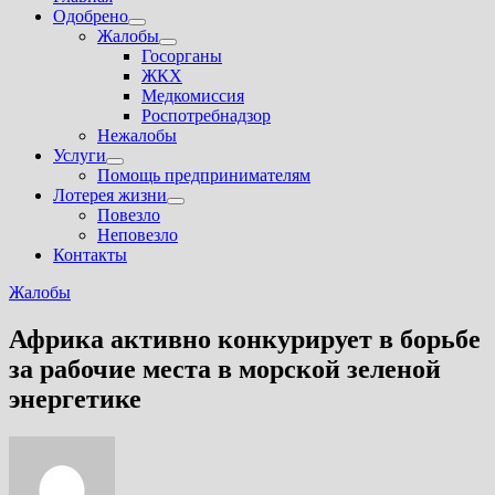
Одобрено
Показать
Жалобы
подменю
Показать
Госорганы
подменю
ЖКХ
Медкомиссия
Роспотребнадзор
Нежалобы
Услуги
Показать
Помощь предпринимателям
подменю
Лотерея жизни
Показать
Повезло
подменю
Неповезло
Контакты
Жалобы
Африка активно конкурирует в борьбе
за рабочие места в морской зеленой
энергетике