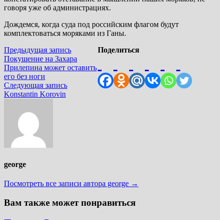
говоря уже об администрациях.
Дождемся, когда суда под российским флагом будут
комплектоваться моряками из Ганы.
Навигация
Предыдущая
Предыдущая запись
Поделиться
запись:
Покушение на Захара
по
Прилепина может оставить
записям
его без ноги
Следующая
Следующая запись
запись:
Konstantin Korovin
george
Посмотреть все записи автора george →
Вам также может понравиться