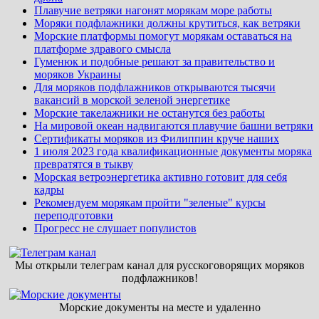
Плавучие ветряки нагонят морякам море работы
Моряки подфлажники должны крутиться, как ветряки
Морские платформы помогут морякам оставаться на
платформе здравого смысла
Гуменюк и подобные решают за правительство и
моряков Украины
Для моряков подфлажников открываются тысячи
вакансий в морской зеленой энергетике
Морские такелажники не останутся без работы
На мировой океан надвигаются плавучие башни ветряки
Сертификаты моряков из Филиппин круче наших
1 июля 2023 года квалификационные документы моряка
превратятся в тыкву
Морская ветроэнергетика активно готовит для себя
кадры
Рекомендуем морякам пройти "зеленые" курсы
переподготовки
Прогресс не слушает популистов
Мы открыли телеграм канал для русскоговорящих моряков
подфлажников!
Морские документы на месте и удаленно