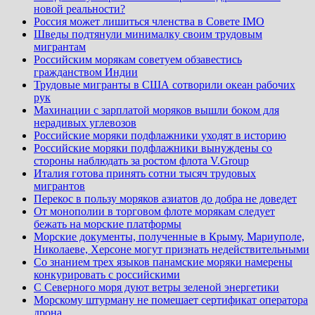
новой реальности?
Россия может лишиться членства в Совете IMO
Шведы подтянули минималку своим трудовым
мигрантам
Российским морякам советуем обзавестись
гражданством Индии
Трудовые мигранты в США сотворили океан рабочих
рук
Махинации с зарплатой моряков вышли боком для
нерадивых углевозов
Российские моряки подфлажники уходят в историю
Российские моряки подфлажники вынуждены со
стороны наблюдать за ростом флота V.Group
Италия готова принять сотни тысяч трудовых
мигрантов
Перекос в пользу моряков азиатов до добра не доведет
От монополии в торговом флоте морякам следует
бежать на морские платформы
Морские документы, полученные в Крыму, Мариуполе,
Николаеве, Херсоне могут признать недействительными
Со знанием трех языков панамские моряки намерены
конкурировать с российскими
С Северного моря дуют ветры зеленой энергетики
Морскому штурману не помешает сертификат оператора
дрона