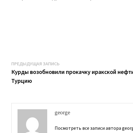
Навигация
Предыдущая
ПРЕДЫДУЩАЯ ЗАПИСЬ
запись:
Курды возобновили прокачку иракской нефти
по
Турцию
записям
george
Посмотреть все записи автора geor