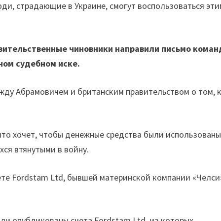
люди, страдающие в Украине, смогут воспользоваться эт
авительственные чиновники направили письмо коман
ном судебном иске.
жду Абрамовичем и британским правительством о том, 
 что хочет, чтобы денежные средства были использован
хся втянутыми в войну.
ете Fordstam Ltd, бывшей материнской компании «Челси
ли опубликованы счета Fordstam Ltd, из которых