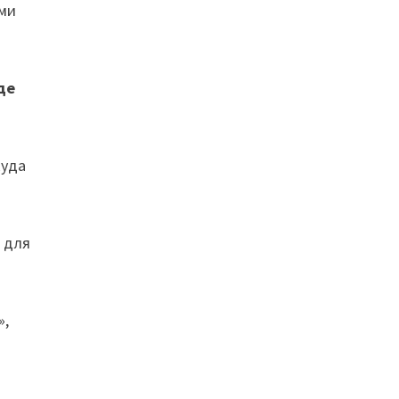
ими
де
куда
ы для
»,