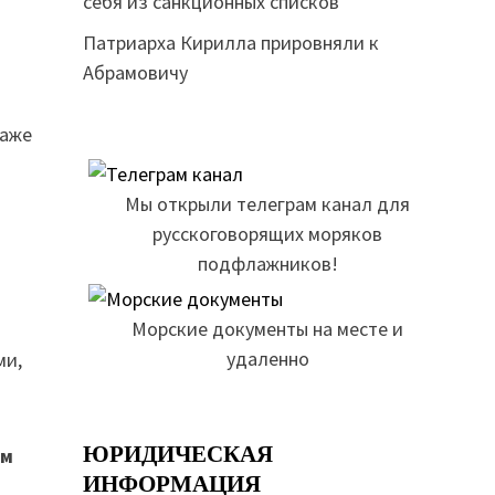
себя из санкционных списков
Патриарха Кирилла прировняли к
Абрамовичу
даже
Мы открыли телеграм канал для
в
русскоговорящих моряков
подфлажников!
Морские документы на месте и
удаленно
ми,
ЮРИДИЧЕСКАЯ
ам
ИНФОРМАЦИЯ