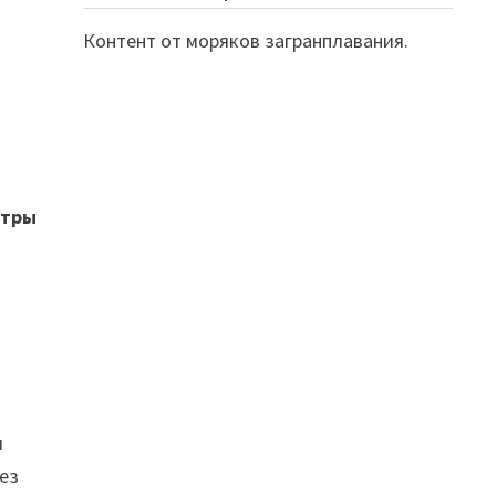
Контент от моряков загранплавания.
стры
м
рез