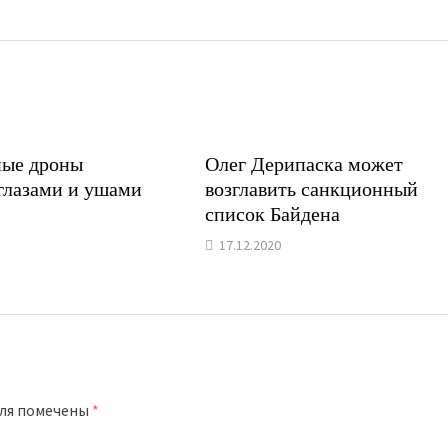
ые дроны
Олег Дерипаска может
 глазами и ушами
возглавить санкционный
список Байдена
17.12.2020
оля помечены
*