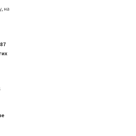
, на
987
гих
3
ые