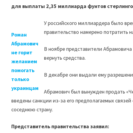
для выплаты 2,35 миллиарда фунтов стерлингов
У российского миллиардера было врем
правительство намерено потратить н
Роман
Абрамович
В ноябре представители Абрамовича 
не горит
вернуть средства.
желанием
помогать
В декабре они выдали ему разрешение
только
украинцам
Абрамович был вынужден продать «Чел
введены санкции из-за его предполагаемых связей
соседнюю страну.
Представитель правительства заявил: