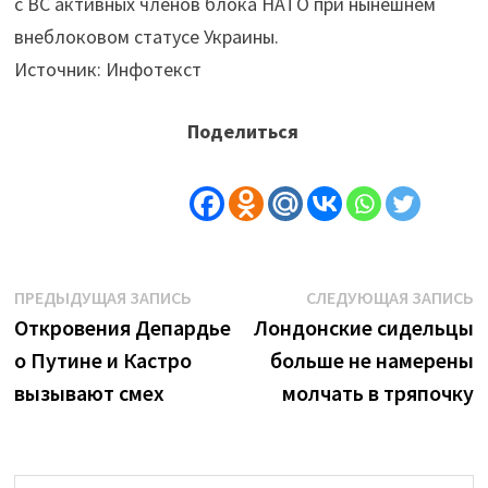
с ВС активных членов блока НАТО при нынешнем
внеблоковом статусе Украины.
Источник: Инфотекст
Поделиться
Навигация
Предыдущая
С
ПРЕДЫДУЩАЯ ЗАПИСЬ
СЛЕДУЮЩАЯ ЗАПИСЬ
запись:
з
Откровения Депардье
Лондонские сидельцы
по
о Путине и Кастро
больше не намерены
записям
вызывают смех
молчать в тряпочку