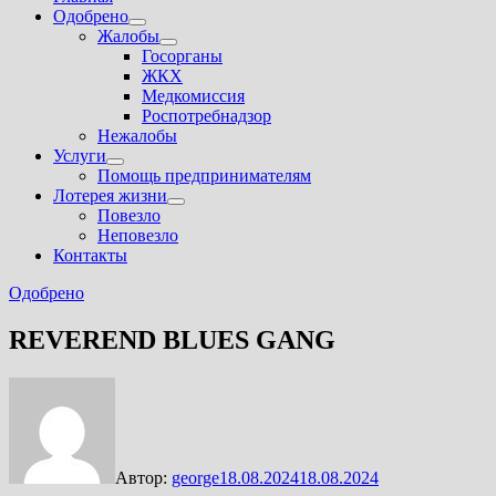
Одобрено
Показать
Жалобы
подменю
Показать
Госорганы
подменю
ЖКХ
Медкомиссия
Роспотребнадзор
Нежалобы
Услуги
Показать
Помощь предпринимателям
подменю
Лотерея жизни
Показать
Повезло
подменю
Неповезло
Контакты
Одобрено
REVEREND BLUES GANG
Автор:
george
18.08.2024
18.08.2024