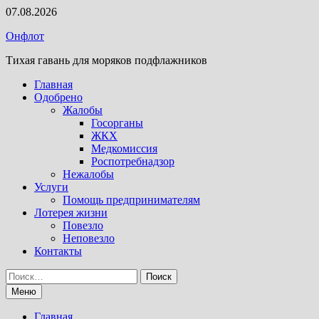
Перейти
07.08.2026
к
Онфлот
содержимому
Тихая гавань для моряков подфлажников
Главная
Одобрено
Жалобы
Госорганы
ЖКХ
Медкомиссия
Роспотребнадзор
Нежалобы
Услуги
Помощь предпринимателям
Лотерея жизни
Повезло
Неповезло
Контакты
Найти:
Меню
Главная