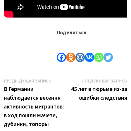
Поделиться
Навигация
Предыдущая
С
ПРЕДЫДУЩАЯ ЗАПИСЬ
СЛЕДУЮЩАЯ ЗАПИСЬ
запись:
з
В Германии
45 лет в тюрьме из-за
по
наблюдается весення
ошибки следствия
записям
активность мигрантов:
в ход пошли мачете,
дубинки, топоры