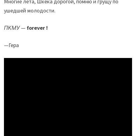
Многие лета, Шкека дорогой, помню и грущу по
ушедшей молодости.
ПКМУ
—
forever !
—
Гера