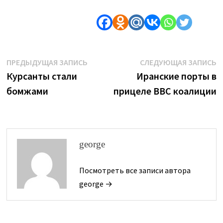
Навигация
Предыдущая
С
ПРЕДЫДУЩАЯ ЗАПИСЬ
СЛЕДУЮЩАЯ ЗАПИСЬ
запись:
з
Курсанты стали
Иранские порты в
по
бомжами
прицеле ВВС коалиции
записям
george
Посмотреть все записи автора
george →