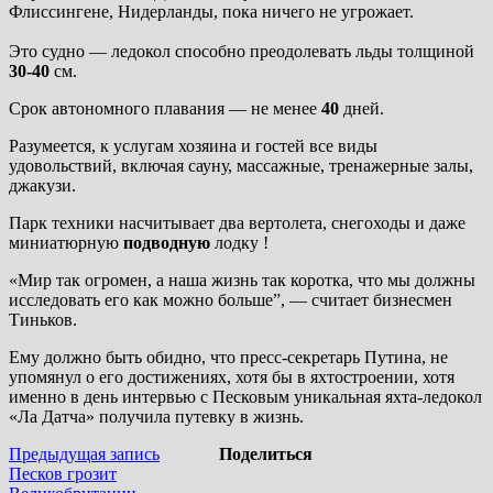
Флиссингене, Нидерланды, пока ничего не угрожает.
Это судно — ледокол способно преодолевать льды толщиной
30-40
см.
Срок автономного плавания — не менее
40
дней.
Разумеется, к услугам хозяина и гостей все виды
удовольствий, включая сауну, массажные, тренажерные залы,
джакузи.
Парк техники насчитывает два вертолета, снегоходы и даже
миниатюрную
подводную
лодку !
«Мир так огромен, а наша жизнь так коротка, что мы должны
исследовать его как можно больше”, — считает бизнесмен
Тиньков.
Ему должно быть обидно, что пресс-секретарь Путина, не
упомянул о его достижениях, хотя бы в яхтостроении, хотя
именно в день интервью с Песковым уникальная яхта-ледокол
«Ла Датча» получила путевку в жизнь.
Навигация
Предыдущая
Предыдущая запись
Поделиться
запись:
Песков грозит
по