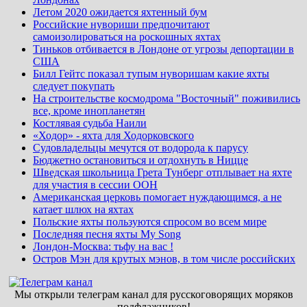
Летом 2020 ожидается яхтенный бум
Российские нувориши предпочитают
самоизолироваться на роскошных яхтах
Тиньков отбивается в Лондоне от угрозы депортации в
США
Билл Гейтс показал тупым нуворишам какие яхты
следует покупать
На строительстве космодрома "Восточный" поживились
все, кроме инопланетян
Костлявая судьба Наили
«Ходор» - яхта для Ходорковского
Судовладельцы мечутся от водорода к парусу
Бюджетно остановиться и отдохнуть в Ницце
Шведская школьница Грета Тунберг отплывает на яхте
для участия в сессии ООН
Американская церковь помогает нуждающимся, а не
катает шлюх на яхтах
Польские яхты пользуются спросом во всем мире
Последняя песня яхты My Song
Лондон-Москва: тьфу на вас !
Остров Мэн для крутых мэнов, в том числе российских
Мы открыли телеграм канал для русскоговорящих моряков
подфлажников!