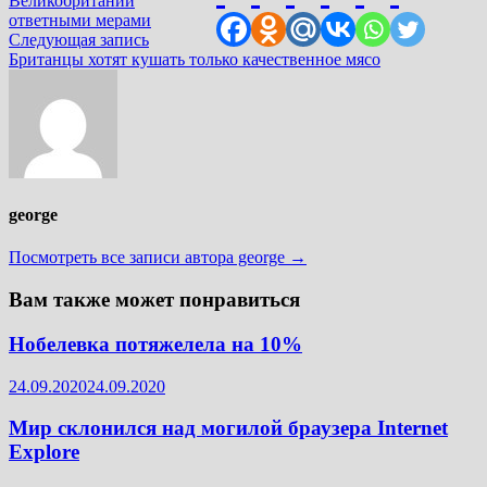
Великобритании
записям
ответными мерами
Следующая
Следующая запись
запись:
Британцы хотят кушать только качественное мясо
george
Посмотреть все записи автора george →
Вам также может понравиться
Нобелевка потяжелела на 10%
24.09.2020
24.09.2020
Мир склонился над могилой браузера Internet
Explore