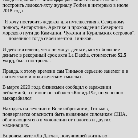
построить ледокол-яхту журналу Forbes в интервью в июле
2018 года.
“Я хочу построить ледокол для путешествия к Северному
полюсу, Антарктике, Арктике и прохождения Северного
морского пути до Камчатки, Чукотки и Курильских островов”,
— поделился тогда своей мечтой Тиньков.
И действительно, чего не могут деньги, могут большие
деньги: в рекордный срок яхта La Datcha, стоимостью
$2.5
млрд
, была построена.
Правда, к этому времени сам Тиньков серьезно занемог и в
физическом и политическом смыслах.
В марте 2020 года бизнесмен сообщил о заражении
лейкемией, а в июне он заболел «Ковид-19», но успешно
выкарабкался.
Находясь на лечении в Великобритании, Тиньков,
подвергается опасности быть выданным силовикам США,
обвиняющим его в уклонении от налогов и других
махинациях.
Впрочем, яхте «Ла Датча», получившей жизнь во