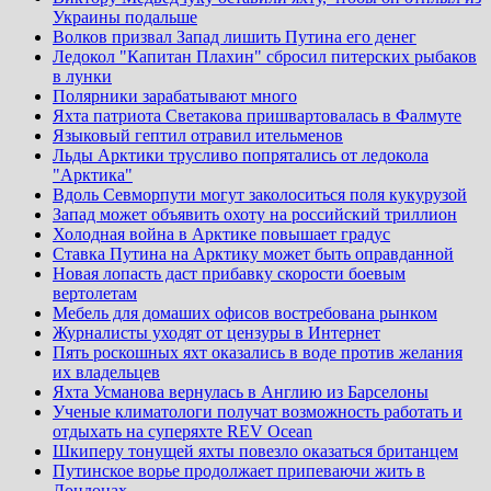
Украины подальше
Волков призвал Запад лишить Путина его денег
Ледокол "Капитан Плахин" сбросил питерских рыбаков
в лунки
Полярники зарабатывают много
Яхта патриота Светакова пришвартовалась в Фалмуте
Языковый гептил отравил ительменов
Льды Арктики трусливо попрятались от ледокола
"Арктика"
Вдоль Севморпути могут заколоситься поля кукурузой
Запад может объявить охоту на российский триллион
Холодная война в Арктике повышает градус
Ставка Путина на Арктику может быть оправданной
Новая лопасть даст прибавку скорости боевым
вертолетам
Мебель для домаших офисов востребована рынком
Журналисты уходят от цензуры в Интернет
Пять роскошных яхт оказались в воде против желания
их владельцев
Яхта Усманова вернулась в Англию из Барселоны
Ученые климатологи получат возможность работать и
отдыхать на суперяхте REV Ocean
Шкиперу тонущей яхты повезло оказаться британцем
Путинское ворье продолжает припеваючи жить в
Лондонах