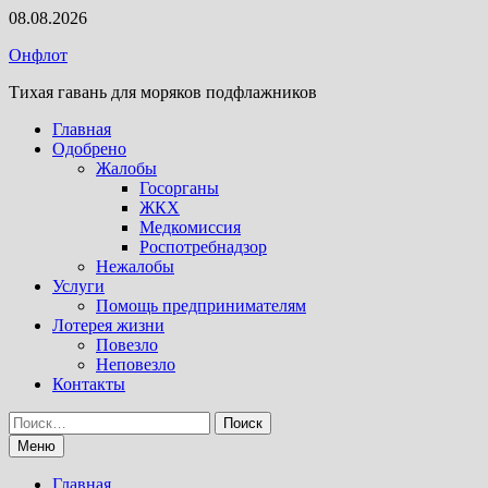
Перейти
08.08.2026
к
Онфлот
содержимому
Тихая гавань для моряков подфлажников
Главная
Одобрено
Жалобы
Госорганы
ЖКХ
Медкомиссия
Роспотребнадзор
Нежалобы
Услуги
Помощь предпринимателям
Лотерея жизни
Повезло
Неповезло
Контакты
Найти:
Меню
Главная