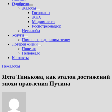
Одобрено
Показать
Жалобы
подменю
Показать
Госорганы
подменю
ЖКХ
Медкомиссия
Роспотребнадзор
Нежалобы
Услуги
Показать
Помощь предпринимателям
подменю
Лотерея жизни
Показать
Повезло
подменю
Неповезло
Контакты
Нежалобы
Яхта Тинькова, как эталон достижений
эпохи правления Путина