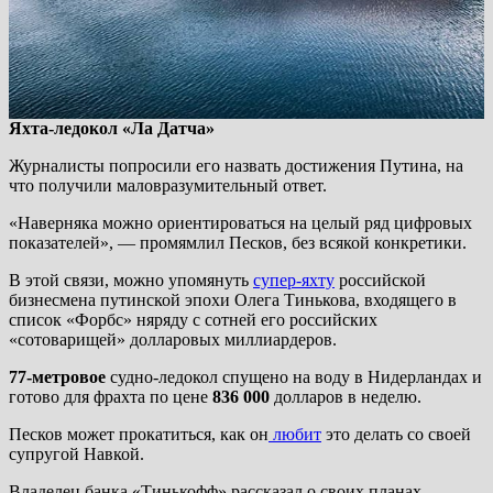
Яхта-ледокол «Ла Датча»
Журналисты попросили его назвать достижения Путина, на
что получили маловразумительный ответ.
«Наверняка можно ориентироваться на целый ряд цифровых
показателей», — промямлил Песков, без всякой конкретики.
В этой связи, можно упомянуть
супер-яхту
российской
бизнесмена путинской эпохи Олега Тинькова, входящего в
список «Форбс» няряду с сотней его российских
«сотоварищей» долларовых миллиардеров.
77-метровое
судно-ледокол спущено на воду в Нидерландах и
готово для фрахта по цене
836 000
долларов в неделю.
Песков может прокатиться, как он
любит
это делать со своей
супругой Навкой.
Владелец банка «Тинькофф» рассказал о своих планах