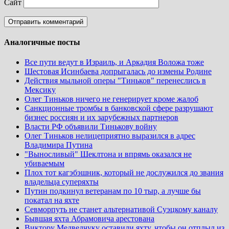
Сайт
Аналогичные посты
Все пути ведут в Израиль, и Аркадия Воложа тоже
Шестовая Исинбаева допрыгалась до измены Родине
Действия мыльной оперы "Тиньков" перенеслись в
Мексику
Олег Тиньков ничего не генерирует кроме жалоб
Санкционные тромбы в банковской сфере разрушают
бизнес россиян и их зарубежных партнеров
Власти РФ объявили Тинькову войну
Олег Тиньков нелицеприятно выразился в адрес
Владимира Путина
"Выносливый" Шеклтона и впрямь оказался не
убиваемым
Плох тот кагэбэшник, который не дослужился до звания
владельца суперяхты
Путин подкинул ветеранам по 10 тыр, а лучше бы
покатал на яхте
Севморпуть не станет альтернативой Суэцкому каналу
Бывшая яхта Абрамовича арестована
Виктору Медведчуку оставили яхту, чтобы он отплыл из