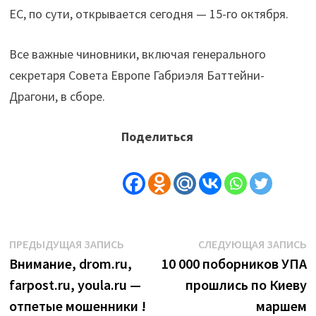
ЕС, по сути, открывается сегодня — 15-го октября.
Все важные чиновники, включая генерального
секретаря Совета Европе Габриэля Баттейни-
Драгони, в сборе.
Поделиться
Навигация
Предыдущая
С
ПРЕДЫДУЩАЯ ЗАПИСЬ
СЛЕДУЮЩАЯ ЗАПИСЬ
запись:
з
Внимание, drom.ru,
10 000 поборников УПА
по
farpost.ru, youla.ru —
прошлись по Киеву
записям
отпетые мошенники !
маршем