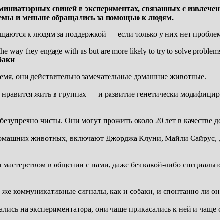
 миниатюрных свиней в экспериментах, связанных с извлече
лемы и меньше обращались за помощью к людям.
щаются к людям за поддержкой — если только у них нет проблем
баки
ремя, они действительно замечательные домашние животные.
м нравится жить в группах — и развитие генетически модифици
езупречно чисты. Они могут прожить около 20 лет в качестве 
е домашних животных, включают Джорджа Клуни, Майли Сайрус, 
стерством в общении с нами, даже без какой-либо специальной
.
же коммуникативные сигналы, как и собаки, и спонтанно ли он
ись на экспериментатора, они чаще прикасались к ней и чаще с