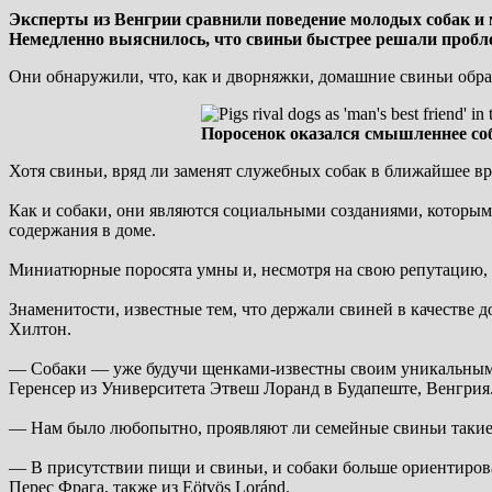
Эксперты из Венгрии сравнили поведение молодых собак и
Немедленно выяснилось, что свиньи быстрее решали проб
Они обнаружили, что, как и дворняжки, домашние свиньи обра
Поросенок оказался смышленнее со
Хотя свиньи, вряд ли заменят служебных собак в ближайшее в
Как и собаки, они являются социальными созданиями, которы
содержания в доме.
Миниатюрные поросята умны и, несмотря на свою репутацию, б
Знаменитости, известные тем, что держали свиней в качеств
Хилтон.
— Собаки — уже будучи щенками-известны своим уникальным ма
Геренсер из Университета Этвеш Лоранд в Будапеште, Венгрия
— Нам было любопытно, проявляют ли семейные свиньи такие 
— В присутствии пищи и свиньи, и собаки больше ориентировал
Перес Фрага, также из Eötvös Loránd.