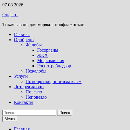
Перейти
07.08.2026
к
Онфлот
содержимому
Тихая гавань для моряков подфлажников
Главная
Одобрено
Жалобы
Госорганы
ЖКХ
Медкомиссия
Роспотребнадзор
Нежалобы
Услуги
Помощь предпринимателям
Лотерея жизни
Повезло
Неповезло
Контакты
Найти:
Меню
Главная