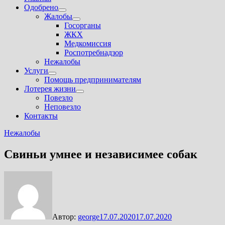
Одобрено
Показать
Жалобы
подменю
Показать
Госорганы
подменю
ЖКХ
Медкомиссия
Роспотребнадзор
Нежалобы
Услуги
Показать
Помощь предпринимателям
подменю
Лотерея жизни
Показать
Повезло
подменю
Неповезло
Контакты
Нежалобы
Свиньи умнее и независимее собак
Автор:
george
17.07.2020
17.07.2020