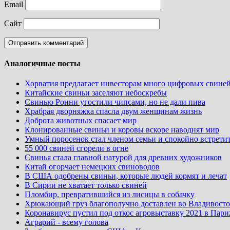
Email
Сайт
Аналогичные посты
Хорватия предлагает инвесторам много цифровых свине
Китайские свиньи заселяют небоскребы
Свинью Ронни угостили чипсами, но не дали пива
Храбрая дворняжка спасла двум женщинам жизнь
Доброта животных спасает мир
Клонированные свиньи и коровы вскоре наводнят мир
Умный поросенок стал членом семьи и спокойно встретит
55 000 свиней сгорели в огне
Свинья стала главной натурой для древних художников
Китай огорчает немецких свиноводов
В США одобрены свиньи, которые людей кормят и лечат
В Сирии не хватает только свиней
Пломбир, превратившийся из лисицы в собачку
Хрюкающий груз благополучно доставлен во Владивост
Коронавирус пустил под откос агровыставку 2021 в Пар
Аграрий - всему голова