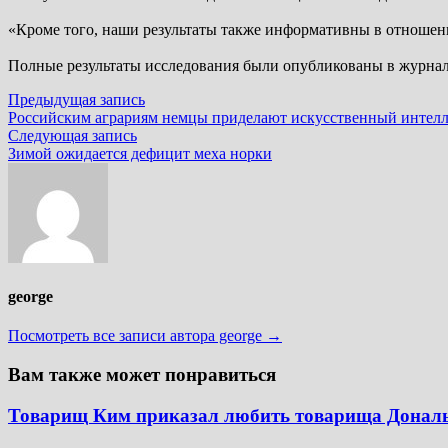
«Кроме того, наши результаты также информативны в отноше
Полные результаты исследования были опубликованы в журна
Навигация
Предыдущая
Предыдущая запись
запись:
Российским аграриям немцы приделают искусственный интелл
по
Следующая
Следующая запись
записям
запись:
Зимой ожидается дефицит меха норки
george
Посмотреть все записи автора george →
Вам также может понравиться
Товарищ Ким приказал любить товарища Донал