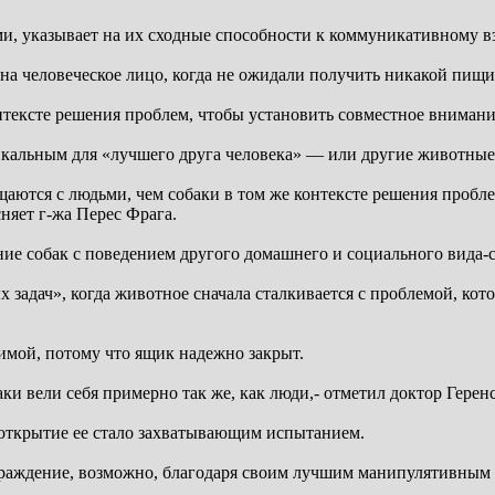
и, указывает на их сходные способности к коммуникативному в
 на человеческое лицо, когда не ожидали получить никакой пищи
контексте решения проблем, чтобы установить совместное вниман
икальным для «лучшего друга человека» — или другие животные-
ются с людьми, чем собаки в том же контексте решения проблем,
няет г-жа Перес Фрага.
ние собак с поведением другого домашнего и социального вида-
адач», когда животное сначала сталкивается с проблемой, кото
мой, потому что ящик надежно закрыт.
аки вели себя примерно так же, как люди,- отметил доктор Геренс
 открытие ее стало захватывающим испытанием.
граждение, возможно, благодаря своим лучшим манипулятивным 