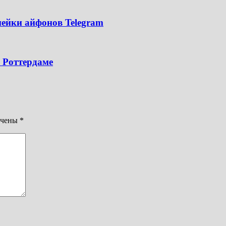
нейки айфонов Telegram
 Роттердаме
ечены
*