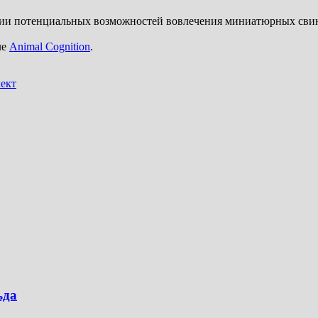
нии потенциальных возможностей вовлечения миниатюрных свине
ле
Animal Cognition
.
ект
ьда