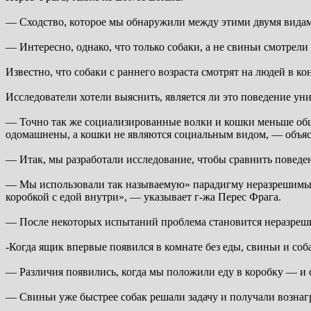
— Сходство, которое мы обнаружили между этими двумя видам
— Интересно, однако, что только собаки, а не свиньи смотрели
Известно, что собаки с раннего возраста смотрят на людей в 
Исследователи хотели выяснить, является ли это поведение ун
— Точно так же социализированные волки и кошки меньше обща
одомашнены, а кошки не являются социальным видом, — объяс
— Итак, мы разработали исследование, чтобы сравнить поведе
— Мы использовали так называемую» парадигму неразрешимых з
коробкой с едой внутри», — указывает г-жа Перес Фрага.
— После некоторых испытаний проблема становится неразреши
-Когда ящик впервые появился в комнате без еды, свиньи и соб
— Различия появились, когда мы положили еду в коробку — и
— Свиньи уже быстрее собак решали задачу и получали возна