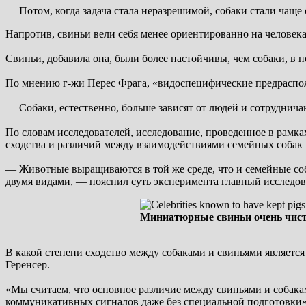
— Потом, когда задача стала неразрешимой, собаки стали чаще
Напротив, свиньи вели себя менее ориентированно на человека
Свиньи, добавила она, были более настойчивы, чем собаки, в 
По мнению г-жи Перес Фрага, «видоспецифические предрасполо
— Собаки, естественно, больше зависят от людей и сотруднича
По словам исследователей, исследование, проведенное в рамк
сходства и различий между взаимодействиями семейных собак 
— Животные выращиваются в той же среде, что и семейные соб
двумя видами, — пояснил суть эксперимента главный исследов
Миниатюрные свиньи очень чист
В какой степени сходство между собаками и свиньями являетс
Геренсер.
«Мы считаем, что основное различие между свиньями и собакам
коммуникативных сигналов даже без специальной подготовки»