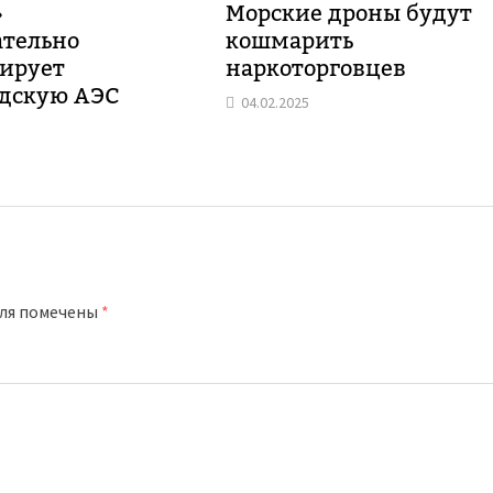
»
Морские дроны будут
ательно
кошмарить
ирует
наркоторговцев
дскую АЭС
04.02.2025
оля помечены
*