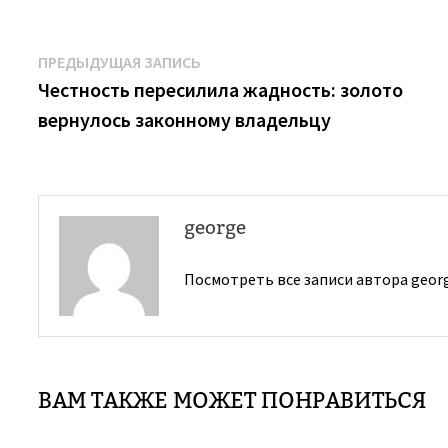
Навигация
Предыдущая
ПРЕДЫДУЩАЯ ЗАПИСЬ
запись:
Честность пересилила жадность: золото
по
вернулось законному владельцу
записям
george
Посмотреть все записи автора geor
ВАМ ТАКЖЕ МОЖЕТ ПОНРАВИТЬСЯ