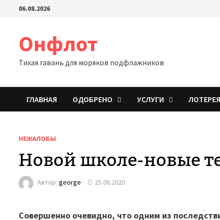
Перейти
06.08.2026
к
содержимому
Онфлот
Тихая гавань для моряков подфлажников
ГЛАВНАЯ
ОДОБРЕНО
УСЛУГИ
ЛОТЕРЕ
НЕЖАЛОБЫ
Новой школе-новые т
Автор:
george
25.06.2020
Совершенно очевидно, что одним из последств