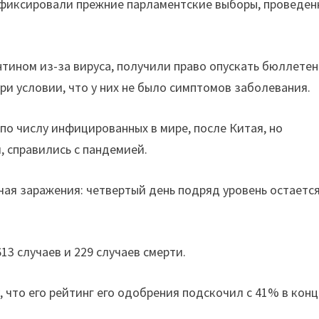
м фиксировали прежние парламентские выборы, проведе
тином из-за вируса, получили право опускать бюллете
ри условии, что у них не было симптомов заболевания.
о числу инфицированных в мире, после Китая, но
 справились с пандемией.
чая заражения: четвертый день подряд уровень остаетс
13 случаев и 229 случаев смерти.
 что его рейтинг его одобрения подскочил с 41% в конц