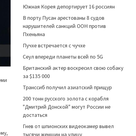
Южная Корея депортирует 16 россиян
В порту Пусан арестованы 8 судов
нарушителей санкций ООН против
Пхеньяна
Пучхе встречается с чучхе
Сеул впереди планеты всей по 5G
Британский актер воскресил свою собаку
за $135 000
еми
Транссиб получил азиатский прищур
200 тонн русского золота с корабля
"Дмитрий Донской" могут России не
достаться
Гнев от шпионских видеокамер вывел
му,
тысячи женщин на улицу