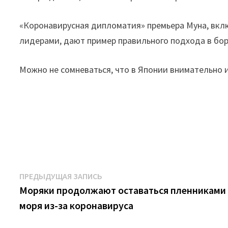
«Коронавирусная дипломатия» премьера Муна, вк
лидерами, дают пример правильного подхода в бор
Можно не сомневаться, что в Японии внимательно 
Навигация
Предыдущая
ПРЕДЫДУЩАЯ ЗАПИСЬ
запись:
Моряки продолжают оставаться пленниками
по
моря из-за коронавируса
записям