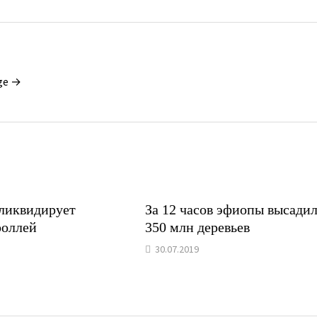
ge →
ликвидирует
За 12 часов эфиопы высади
роллей
350 млн деревьев
30.07.2019