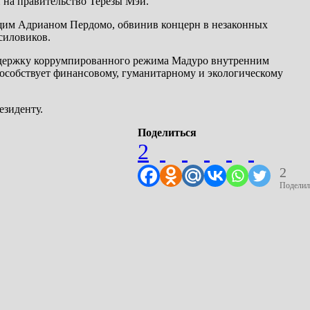
 на правительство Терезы Мэй.
щим Адрианом Пердомо, обвинив концерн в незаконных
силовиков.
оддержку коррумпированного режима Мадуро внутренним
способствует финансовому, гуманитарному и экологическому
езиденту.
Поделиться
2
2
Поделил