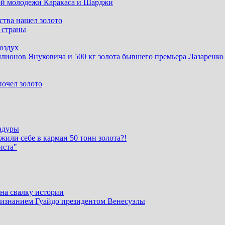
той молодежи Каракаса и Шарджи
ства нашел золото
з страны
оздух
лионов Януковича и 500 кг золота бывшего премьера Лазаренко
очел золото
адуры
или себе в карман 50 тонн золота?!
иста"
на свалку истории
признанием Гуайдо президентом Венесуэлы