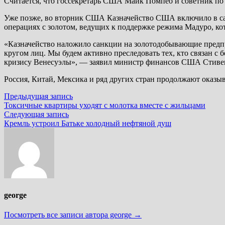
Считается, что госсекретарь США Майк Помпео и советник по
Уже позже, во вторник США Казначейство США включило в са
операциях с золотом, ведущих к поддержке режима Мадуро, ко
«Казначейство наложило санкции на золотодобывающие предпр
кругом лиц. Мы будем активно преследовать тех, кто связан с
кризису Венесуэлы», — заявил министр финансов США Стиве
Россия, Китай, Мексика и ряд других стран продолжают оказы
Навигация
Предыдущая
Предыдущая запись
запись:
Токсичные квартиры уходят с молотка вместе с жильцами
по
Следующая
Следующая запись
записям
запись:
Кремль устроил Батьке холодный нефтяной душ
george
Посмотреть все записи автора george →