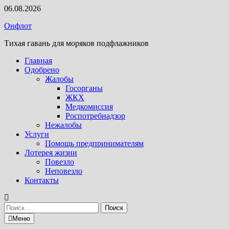
Перейти
06.08.2026
к
Онфлот
содержимому
Тихая гавань для моряков подфлажников
Главная
Одобрено
Жалобы
Госорганы
ЖКХ
Медкомиссия
Роспотребнадзор
Нежалобы
Услуги
Помощь предпринимателям
Лотерея жизни
Повезло
Неповезло
Контакты
Найти:
Меню