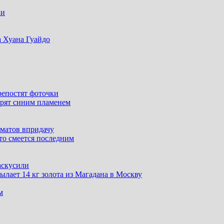
ни
 Хуана Гуайдо
репостят фоточки
орят синим пламенем
оматов впридачу
кто смеется последним
аскусили
ылает 14 кг золота из Магадана в Москву
м