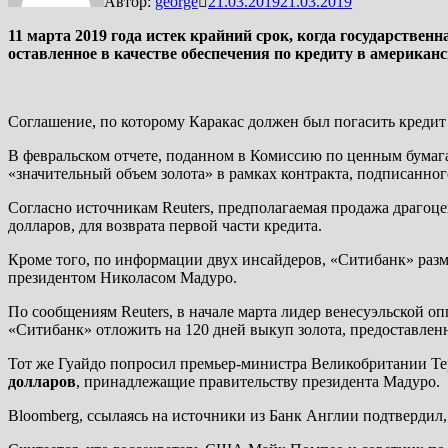
Автор:
george
21.03.2019
21.03.2019
11 марта 2019 года истек крайний срок, когда государстве
оставленное в качестве обеспечения по кредиту в американск
Соглашение, по которому Каракас должен был погасить кредит
В февральском отчете, поданном в Комиссию по ценным бумага
«значительный объем золота» в рамках контракта, подписанного
Согласно источникам Reuters, предполагаемая продажа драгоц
долларов, для возврата первой части кредита.
Кроме того, по информации двух инсайдеров, «Ситибанк» разм
президентом Николасом Мадуро.
По сообщениям Reuters, в начале марта лидер венесуэльской 
«Ситибанк» отложить на 120 дней выкуп золота, предоставленн
Тот же Гуайдо попросил премьер-министра Великобритании Т
долларов
, принадлежащие правительству президента Мадуро.
Bloomberg, ссылаясь на источники из Банк Англии подтвердил,