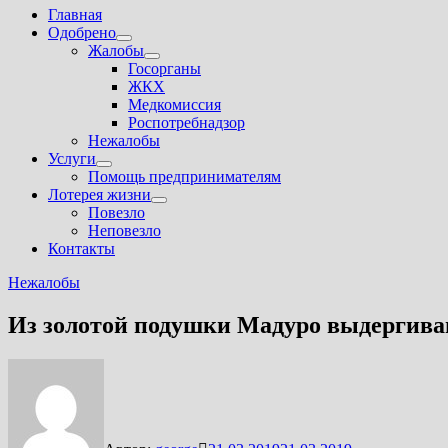
Главная
Одобрено
Показать
Жалобы
подменю
Показать
Госорганы
подменю
ЖКХ
Медкомиссия
Роспотребнадзор
Нежалобы
Услуги
Показать
Помощь предпринимателям
подменю
Лотерея жизни
Показать
Повезло
подменю
Неповезло
Контакты
Нежалобы
Из золотой подушки Мадуро выдергива