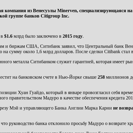
нная компания из Венесуэлы Minerven, специализирующаяся на
ой группе банков Citigroup Inc.
 в
$1.6
млрд было заключено в
2015 году
.
м и биржам США, Ситибанк заявил, что Центральный банк Венес
 на сумму около 1,6 млрд долларов. После сделки Citibank стал 
енного металла Ситибанком служит гарантией, которая имеет р
естит на банковском счете в Нью-Йорке свыше
258
миллионов до
оппозиции Хуан Гуайдо, который в январе провозгласил себя вр
ого правительством Мадуро в качестве обеспечения кредита 201
ерезу Мэй и управляющего Банка Англии Марка Карни
не возвр
 что руководство банка отклонило просьбу Мадуро о возврате х