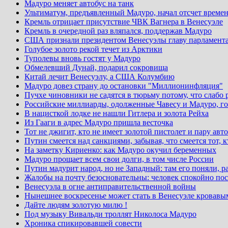
Мадуро меняет автобус на танк
Ультиматум, предъявленный Мадуро, начал отсчет време
Кремль отрицает присутствие ЧВК Вагнера в Венесуэле
Кремль в очередной раз вляпался, поддержав Мадуро
США признали президентом Венесуэлы главу парламента
Голубое золото рекой течет из Арктики
Туполевы вновь гостят у Мадуро
Обмелевший Дунай, подарил сокровища
Китай лечит Венесуэлу, а США Колумбию
Мадуро довез страну до остановки "Миллионинфляция"
Пучхе чиновники не садятся в тюрьму потому, что слабо 
Российские миллиарды, одолженные Чавесу и Мадуро, г
В нацисткой лодке не нашли Гитлера и золота Рейха
Из Гааги в адрес Мадуро пришла весточка
Тот не джигит, кто не имеет золотой пистолет и пару авт
Путин смеется над санкциями, забывая, что смеется тот, 
На заметку Кириенко: как Мадуро окучил беременных
Мадуро прощает всем свои долги, в том числе России
Путин мадурит народ, но не Западный: там его поняли, р
Жалобы на почту безосновательны: человек спокойно пос
Венесуэла в огне антиправительственной войны
Нынешнее воскресенье может стать в Венесуэле кровавы
Дайте людям золотую милю !
Под музыку Вивальди троллят Николоса Мадуро
Хроника спикировавшей совести