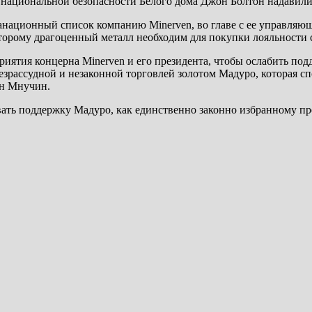
 национальной безопасности Белого дома Джон Болтон надавили
национный список компанию Minerven, во главе с ее управляю
торому драгоценный металл необходим для покупки лояльности 
иятия концерна Minerven и его президента, чтобы ослабить п
 безрассудной и незаконной торговлей золотом Мадуро, которая 
н Мнучин.
вать поддержку Мадуро, как единственно законно избранному пр