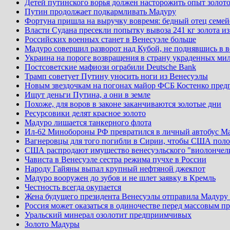
Детей путинского ворья должен насторожить опыт золо
Путин продолжает подкармливать Мадуру
Фортуна пришла на выручку вовремя: бедный отец семей
Власти Судана пресекли попытку вывоза 241 кг золота и
Российских военных станет в Венесуэле больше
Мадуро совершил разворот над Кубой, не поднявшись в в
Украина на пороге возвращения в страну украденных мил
Постсоветские мафиози ограбили Deutsche Bank
Трамп советует Путину уносить ноги из Венесуэлы
Новым звездочкам на погонах майор ФСБ Костенко предп
Ищут деньги Путина, а они в земле
Похоже, для воров в законе заканчиваются золотые дни
Ресурсовики делят красное золото
Мадуро лишается танкерного флота
Ил-62 Минобороны РФ превратился в личный автобус М
Вагнеровцы для того погибли в Сирии, чтобы США полож
США распродают имущество венесуэльского "виолончел
Чависта в Венесуэле сестра режима пучхе в России
Народу Гайяны выпал крупный нефтяной джекпот
Мадуро вооружен до зубов и не шлет заявку в Кремль
Честность всегда окупается
Жена будущего президента Венесуэлы отправила Мадуру 
Россия может оказаться в одиночестве перед массовым 
Уральский минерал озолотит предприимчивых
Золото Мадуры