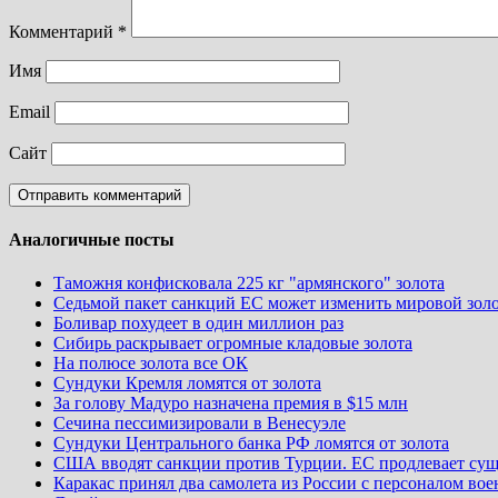
Комментарий
*
Имя
Email
Сайт
Аналогичные посты
Таможня конфисковала 225 кг "армянского" золота
Седьмой пакет санкций ЕС может изменить мировой золо
Боливар похудеет в один миллион раз
Сибирь раскрывает огромные кладовые золота
На полюсе золота все ОК
Сундуки Кремля ломятся от золота
За голову Мадуро назначена премия в $15 млн
Сечина пессимизировали в Венесуэле
Сундуки Центрального банка РФ ломятся от золота
США вводят санкции против Турции. ЕС продлевает су
Каракас принял два самолета из России с персоналом во