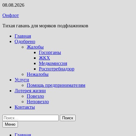
Перейти
08.08.2026
к
Онфлот
содержимому
Тихая гавань для моряков подфлажников
Главная
Одобрено
Жалобы
Госорганы
ЖКХ
Медкомиссия
Роспотребнадзор
Нежалобы
Услуги
Помощь предпринимателям
Лотерея жизни
Повезло
Неповезло
Контакты
Найти:
Меню
Главная