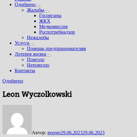
Одобрено
Показать
Жалобы
подменю
Показать
Госорганы
подменю
ЖКХ
Медкомиссия
Роспотребнадзор
Нежалобы
Услуги
Показать
Помощь предпринимателям
подменю
Лотерея жизни
Показать
Повезло
подменю
Неповезло
Контакты
Одобрено
Leon Wyczolkowski
Автор:
george
29.06.2023
29.06.2023