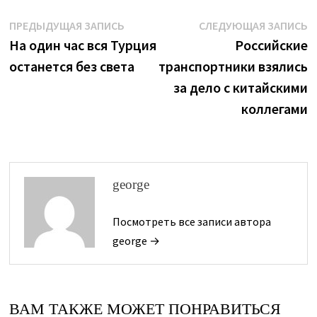
Навигация
Предыдущая
С
ПРЕДЫДУЩАЯ ЗАПИСЬ
СЛЕДУЮЩАЯ ЗАПИСЬ
запись:
з
На один час вся Турция
Российские
по
останется без света
транспортники взялись
записям
за дело с китайскими
коллегами
george
Посмотреть все записи автора
george →
ВАМ ТАКЖЕ МОЖЕТ ПОНРАВИТЬСЯ