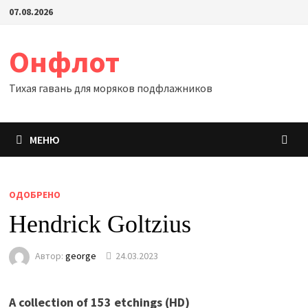
Перейти
07.08.2026
к
содержимому
Онфлот
Тихая гавань для моряков подфлажников
МЕНЮ
ОДОБРЕНО
Hendrick Goltzius
Автор:
george
24.03.2023
A collection of 153 etchings (HD)