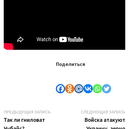
Поделиться
Навигация
Предыдущая
С
ПРЕДЫДУЩАЯ ЗАПИСЬ
СЛЕДУЮЩАЯ ЗАПИСЬ
запись:
з
Так ли гниловат
Войска атакуют
по
Чубайс?
Украину, зерно