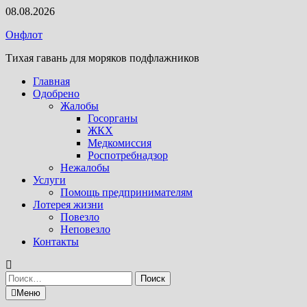
Перейти
08.08.2026
к
Онфлот
содержимому
Тихая гавань для моряков подфлажников
Главная
Одобрено
Жалобы
Госорганы
ЖКХ
Медкомиссия
Роспотребнадзор
Нежалобы
Услуги
Помощь предпринимателям
Лотерея жизни
Повезло
Неповезло
Контакты
Найти:
Меню