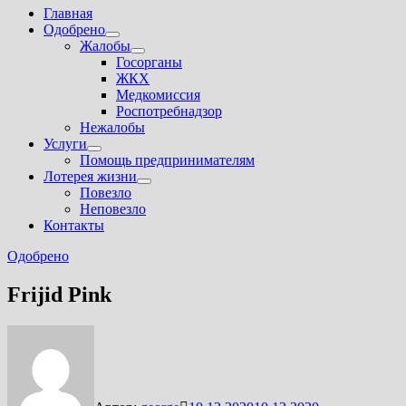
Главная
Одобрено
Показать
Жалобы
подменю
Показать
Госорганы
подменю
ЖКХ
Медкомиссия
Роспотребнадзор
Нежалобы
Услуги
Показать
Помощь предпринимателям
подменю
Лотерея жизни
Показать
Повезло
подменю
Неповезло
Контакты
Одобрено
Frijid Pink