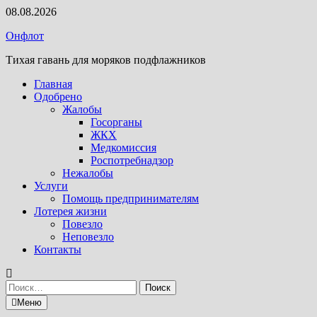
Перейти
08.08.2026
к
Онфлот
содержимому
Тихая гавань для моряков подфлажников
Главная
Одобрено
Жалобы
Госорганы
ЖКХ
Медкомиссия
Роспотребнадзор
Нежалобы
Услуги
Помощь предпринимателям
Лотерея жизни
Повезло
Неповезло
Контакты
Найти:
Меню