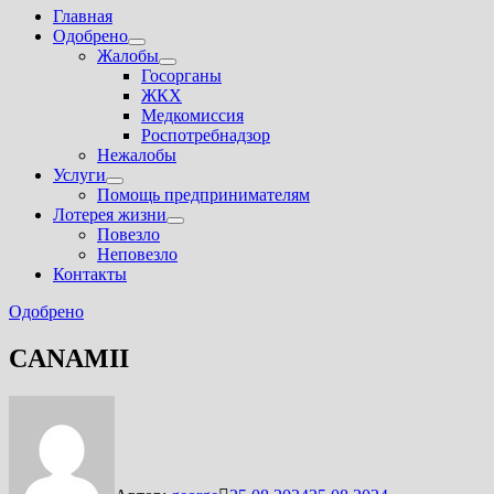
Главная
Одобрено
Показать
Жалобы
подменю
Показать
Госорганы
подменю
ЖКХ
Медкомиссия
Роспотребнадзор
Нежалобы
Услуги
Показать
Помощь предпринимателям
подменю
Лотерея жизни
Показать
Повезло
подменю
Неповезло
Контакты
Одобрено
CANAMII