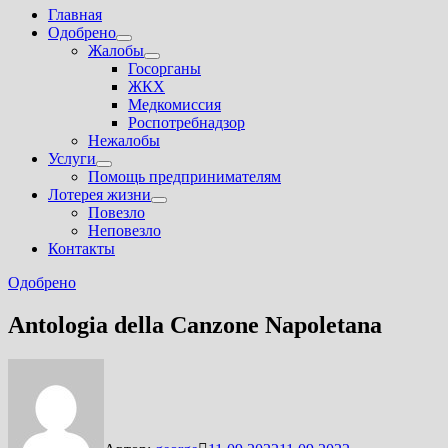
Главная
Одобрено
Показать
Жалобы
подменю
Показать
Госорганы
подменю
ЖКХ
Медкомиссия
Роспотребнадзор
Нежалобы
Услуги
Показать
Помощь предпринимателям
подменю
Лотерея жизни
Показать
Повезло
подменю
Неповезло
Контакты
Одобрено
Antologia della Canzone Napoletana