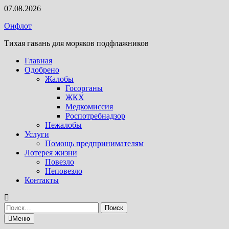
Перейти
07.08.2026
к
Онфлот
содержимому
Тихая гавань для моряков подфлажников
Главная
Одобрено
Жалобы
Госорганы
ЖКХ
Медкомиссия
Роспотребнадзор
Нежалобы
Услуги
Помощь предпринимателям
Лотерея жизни
Повезло
Неповезло
Контакты
Найти:
Меню