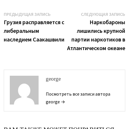
Навигация
Предыдущая
С
ПРЕДЫДУЩАЯ ЗАПИСЬ
СЛЕДУЮЩАЯ ЗАПИСЬ
запись:
з
Грузия расправляется с
Наркобароны
по
либеральным
лишились крупной
записям
наследием Саакашвили
партии наркотиков в
Атлантическом океане
george
Посмотреть все записи автора
george →