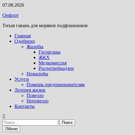
Перейти
07.08.2026
к
Онфлот
содержимому
Тихая гавань для моряков подфлажников
Главная
Одобрено
Жалобы
Госорганы
ЖКХ
Медкомиссия
Роспотребнадзор
Нежалобы
Услуги
Помощь предпринимателям
Лотерея жизни
Повезло
Неповезло
Контакты
Найти:
Меню