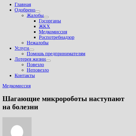
Главная
Одобрено
Показать
Жалобы
подменю
Показать
Госорганы
подменю
ЖКХ
Медкомиссия
Роспотребнадзор
Нежалобы
Услуги
Показать
Помощь предпринимателям
подменю
Лотерея жизни
Показать
Повезло
подменю
Неповезло
Контакты
Медкомиссия
Шагающие микророботы наступают
на болезни