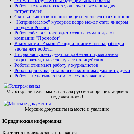
"Армата" отдувается за будущие танки роботы
Роботы тележки и секскуклы очень желанны для
потребителей
Свиньи, как главные поставщики человеческих органов
"Неприкасаемое" мусорное ведро может стать лидером
продаж в России
Робот собачка Споти ждет хозяина гуманоида от
компании "Промобот"
В компании "Амазон" людей принимают на работу и
увольняют роботы
Цифра наступает: девушки разбегаются, магазины
закрываются, пылесос пугает полицейских
Роботы отнимают работу у журналистов
Робот парикмахер становится хозяином лужайки у дома
Роботы захватывают землю...с/х назначения
Мы открыли телеграм канал для русскоговорящих моряков
подфлажников!
Морские документы на месте и удаленно
Юридическая информация
Контент от моряков загранплавания.