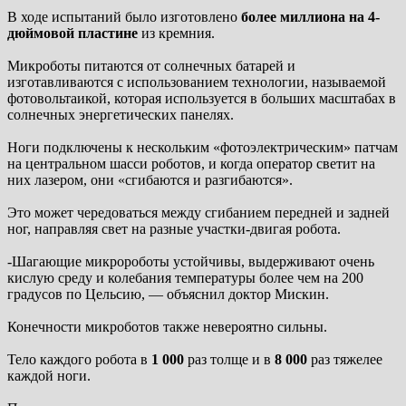
В ходе испытаний было изготовлено
более миллиона на 4-
дюймовой пластине
из кремния.
Микроботы питаются от солнечных батарей и
изготавливаются с использованием технологии, называемой
фотовольтаикой, которая используется в больших масштабах в
солнечных энергетических панелях.
Ноги подключены к нескольким «фотоэлектрическим» патчам
на центральном шасси роботов, и когда оператор светит на
них лазером, они «сгибаются и разгибаются».
Это может чередоваться между сгибанием передней и задней
ног, направляя свет на разные участки-двигая робота.
-Шагающие микророботы устойчивы, выдерживают очень
кислую среду и колебания температуры более чем на 200
градусов по Цельсию, — объяснил доктор Мискин.
Конечности микроботов также невероятно сильны.
Тело каждого робота в
1 000
раз толще и в
8 000
раз тяжелее
каждой ноги.