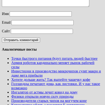
Имя
Email
Сайт
Аналогичные посты
Точки быстрого питания будут питать людей быстрее
Армия роботов кардинально меняет рынок рабочей
силы
Инвестиции в производство микрочипов сулят макро и
даже мега прибыли
Хотите дольше жить? Так выпейте чашечку кофе
Голландцы печатают дома, как листовки. И у нас такое
возможно
Ингалятор от астмы лечит ковид на дому
Физики открыли новую силу природы
Производители старых чипов на могучем коне
Коронавирус уйдет, а пандемия Е-коммерции