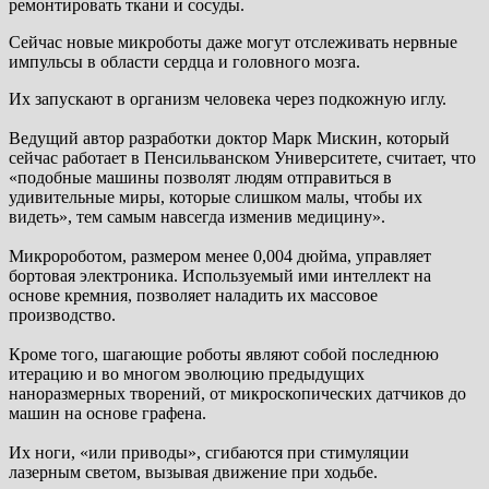
ремонтировать ткани и сосуды.
Сейчас новые микроботы даже могут отслеживать нервные
импульсы в области сердца и головного мозга.
Их запускают в организм человека через подкожную иглу.
Ведущий автор разработки доктор Марк Мискин, который
сейчас работает в Пенсильванском Университете, считает, что
«подобные машины позволят людям отправиться в
удивительные миры, которые слишком малы, чтобы их
видеть», тем самым навсегда изменив медицину».
Микророботом, размером менее 0,004 дюйма, управляет
бортовая электроника. Используемый ими интеллект на
основе кремния, позволяет наладить их массовое
производство.
Кроме того, шагающие роботы являют собой последнюю
итерацию и во многом эволюцию предыдущих
наноразмерных творений, от микроскопических датчиков до
машин на основе графена.
Их ноги, «или приводы», сгибаются при стимуляции
лазерным светом, вызывая движение при ходьбе.