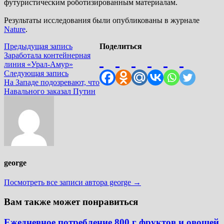
футуристическим роботизированным материалам.
Результаты исследования были опубликованы в журнале
Nature
.
Навигация
Предыдущая
Предыдущая запись
Поделиться
запись:
Заработала контейнерная
по
линия «Урал-Амур»
записям
Следующая
Следующая запись
запись:
На Западе подозревают, что
Навального заказал Путин
george
Посмотреть все записи автора george →
Вам также может понравиться
Ежедневное потребление 800 г фруктов и овощей