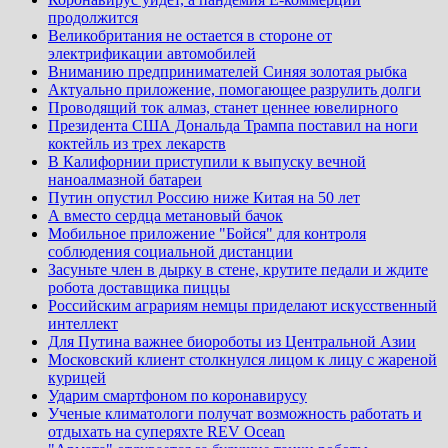
продолжится
Великобритания не остается в стороне от
электрификации автомобилей
Вниманию предпринимателей Синяя золотая рыбка
Актуально приложение, помогающее разрулить долги
Проводящий ток алмаз, станет ценнее ювелирного
Президента США Дональда Трампа поставил на ноги
коктейль из трех лекарств
В Калифорнии приступили к выпуску вечной
наноалмазной батареи
Путин опустил Россию ниже Китая на 50 лет
А вместо сердца метановый бачок
Мобильное приложение "Бойся" для контроля
соблюдения социальной дистанции
Засуньте член в дырку в стене, крутите педали и ждите
робота доставщика пиццы
Российским аграриям немцы приделают искусственный
интеллект
Для Путина важнее биороботы из Центральной Азии
Московский клиент столкнулся лицом к лицу с жареной
курицей
Ударим смартфоном по коронавирусу
Ученые климатологи получат возможность работать и
отдыхать на суперяхте REV Ocean