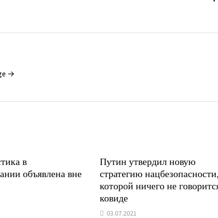
ge →
тика в
Путин утвердил новую
ании объявлена вне
стратегию нацбезопасности,
которой ничего не говоритс
ковиде
03.07.2021