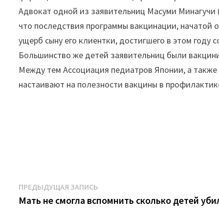
Адвокат одной из заявительниц Масуми Минагучи (
что последствия программы вакцинации, начатой о
ущерб сыну его клиентки, достигшего в этом году 
Большинство же детей заявительниц были вакцини
Между тем Ассоциация педиатров Японии, а такж
настаивают на полезности вакцины в профилактике
Навигация
Предыдущая
ПРЕДЫДУЩАЯ ЗАПИСЬ
запись:
Мать не смогла вспомнить сколько детей уби
по