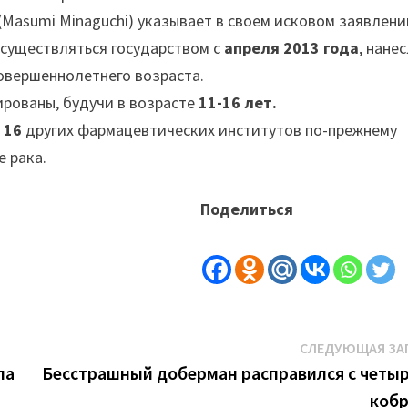
Masumi Minaguchi) указывает в своем исковом заявлени
существляться государством с
апреля 2013 года
, нане
совершеннолетнего возраста.
рованы, будучи в возрасте
11-16 лет.
е
16
других фармацевтических институтов по-прежнему
 рака.
Поделиться
СЛЕДУЮЩАЯ ЗА
ла
Бесстрашный доберман расправился с четы
коб