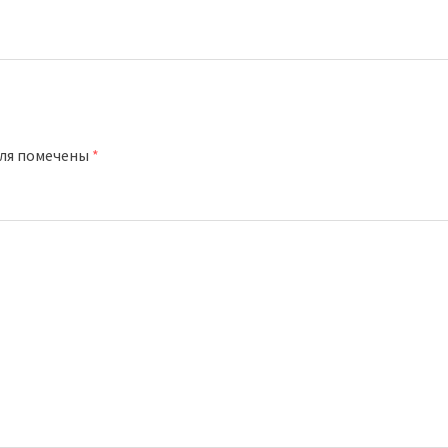
оля помечены
*