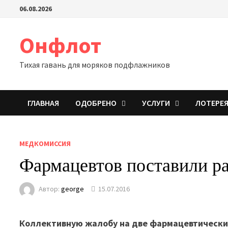
Перейти
06.08.2026
к
содержимому
Онфлот
Тихая гавань для моряков подфлажников
ГЛАВНАЯ
ОДОБРЕНО
УСЛУГИ
ЛОТЕРЕ
МЕДКОМИССИЯ
Фармацевтов поставили ра
Автор:
george
15.07.2016
Коллективную жалобу на две фармацевтическ