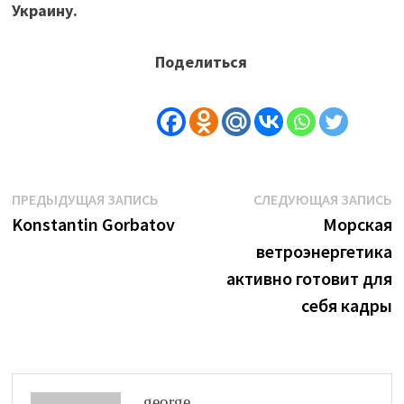
Украину.
Поделиться
Навигация
Предыдущая
С
ПРЕДЫДУЩАЯ ЗАПИСЬ
СЛЕДУЮЩАЯ ЗАПИСЬ
запись:
з
Konstantin Gorbatov
Морская
по
ветроэнергетика
записям
активно готовит для
себя кадры
george