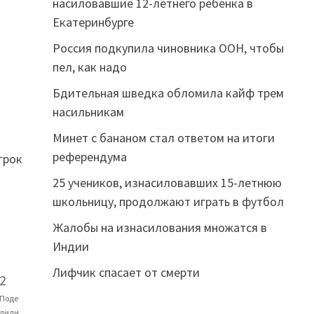
насиловавшие 12-летнего ребенка в
Екатеринбурге
Россия подкупила чиновника ООН, чтобы
пел, как надо
Бдительная шведка обломила кайф трем
насильникам
Минет с бананом стал ответом на итоги
референдума
грок
25 учеников, изнасиловавших 15-летнюю
школьницу, продолжают играть в футбол
Жалобы на изнасилования множатся в
Индии
Лифчик спасает от смерти
2
Поде
лили