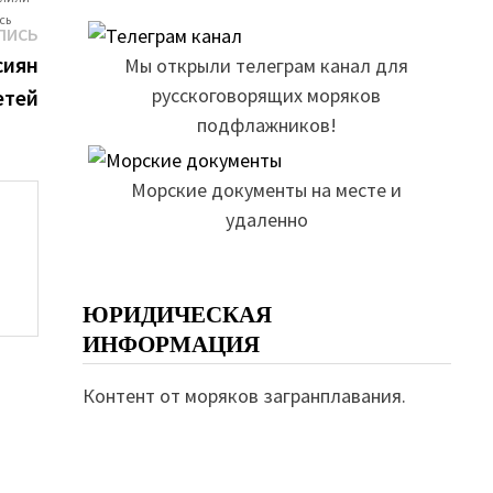
сь
Следующая
ПИСЬ
запись:
сиян
Мы открыли телеграм канал для
русскоговорящих моряков
етей
подфлажников!
Морские документы на месте и
удаленно
ЮРИДИЧЕСКАЯ
ИНФОРМАЦИЯ
Контент от моряков загранплавания.