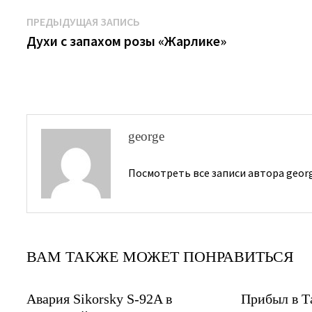
Навигация
Предыдущая
ПРЕДЫДУЩАЯ ЗАПИСЬ
запись:
Духи с запахом розы «Жарлике»
по
записям
george
Посмотреть все записи автора geor
ВАМ ТАКЖЕ МОЖЕТ ПОНРАВИТЬСЯ
Авария Sikorsky S-92A в
Прибыл в Т