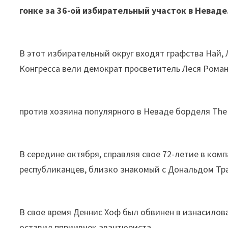
гонке за 36-ой избирательный участок в Неваде
В этот избирательный округ входят графства Най, 
Конгресса вели демократ просветитель Леся Рома
против хозяина популярного в Неваде борделя The
В середине октября, справляя свое 72-летие в ко
республиканцев, близко знакомый с Дональдом Тра
В свое время Деннис Хоф был обвинен в изнасилова
оставил пприивчек авантюриста.