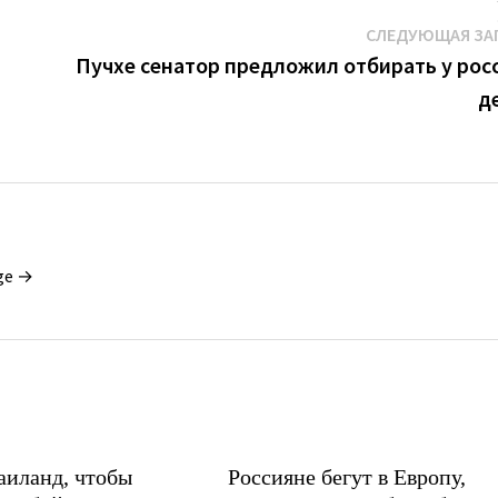
СЛЕДУЮЩАЯ ЗА
Пучхе сенатор предложил отбирать у рос
д
ge →
аиланд, чтобы
Россияне бегут в Европу,