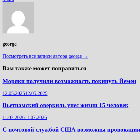
записям
george
Посмотреть все записи автора george →
Вам также может понравиться
Моряки получили возможность покинуть Йемен
12.05.2025
12.05.2025
Вьетнамский оверкиль унес жизни 15 человек
11.07.2026
11.07.2026
С почтовой службой США возможны провокаци