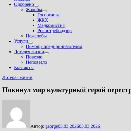
Одобрено
Показать
Жалобы
подменю
Показать
Госорганы
подменю
ЖКХ
Медкомиссия
Роспотребнадзор
Нежалобы
Услуги
Показать
Помощь предпринимателям
подменю
Лотерея жизни
Показать
Повезло
подменю
Неповезло
Контакты
Лотерея жизни
Покинул мир культурный герой перест
Автор:
george
03.03.2026
03.03.2026