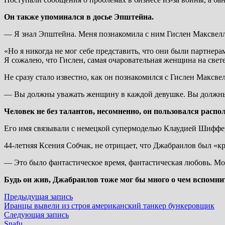
Он также упоминался в досье Эпштейна.
— Я знал Эпштейна. Меня познакомила с ним Гислен Максвелл,
«Но я никогда не мог себе представить, что они были партнер
Я сожалею, что Гислен, самая очаровательная женщина на свет
Не сразу стало известно, как он познакомился с Гислен Максвел
— Вы должны уважать женщину в каждой девушке. Вы должны
Человек не без талантов, несомненно, он пользовался расп
Его имя связывали с немецкой супермоделью Клаудией Шиффе
44-летняя Ксения Собчак, не отрицает, что Джабраилов был «
— Это было фантастическое время, фантастическая любовь. Мо
Будь он жив, Джабраилов тоже мог бы много о чем вспомнить
Навигация
Предыдущая
Предыдущая запись
запись:
Иранцы вывели из строя американский танкер бункеровщик
по
Следующая
Следующая запись
запись:
Snafu