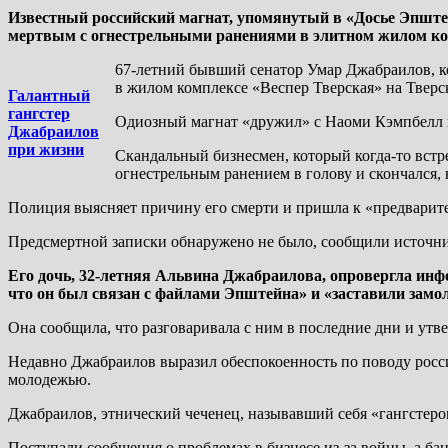
Известный российский магнат, упомянутый в «Досье Эпште
мертвым с огнестрельными ранениями в элитном жилом ко
67-летний бывший сенатор Умар Джабраилов, ко
в жилом комплексе «Веспер Тверская» на Тверс
Галантный
гангстер
Одиозный магнат «дружил» с Наоми Кэмпбелл и
Джабраилов
при жизни
Скандальный бизнесмен, который когда-то встр
огнестрельным ранением в голову и скончался, 
Полиция выясняет причину его смерти и пришла к «предварите
Предсмертной записки обнаружено не было, сообщили источни
Его дочь, 32-летняя Альвина Джабраилова, опровергла инфо
что он был связан с файлами Эпштейна» и «заставили замо
Она сообщила, что разговаривала с ним в последние дни и утве
Недавно Джабраилов выразил обеспокоенность по поводу росси
молодежью.
Джабраилов, этнический чеченец, называвший себя «гангстером»
Поступали сообщения о проблемах в бизнесе из-за войны, а бан