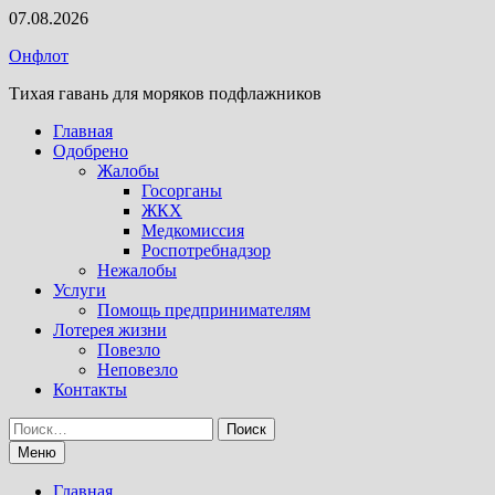
Перейти
07.08.2026
к
Онфлот
содержимому
Тихая гавань для моряков подфлажников
Главная
Одобрено
Жалобы
Госорганы
ЖКХ
Медкомиссия
Роспотребнадзор
Нежалобы
Услуги
Помощь предпринимателям
Лотерея жизни
Повезло
Неповезло
Контакты
Найти:
Меню
Главная