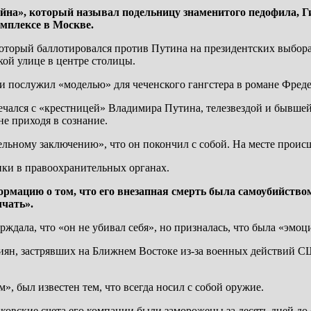
йна», который называл подельницу знаменитого педофила, Г
мплексе в Москве.
торый баллотировался против Путина на президентских выборах 
кой улице в центре столицы.
 послужил «моделью» для чеченского гангстера в романе Фред
ечался с «крестницей» Владимира Путина, телезвездой и бывшей
не приходя в сознание.
льному заключению», что он покончил с собой. На месте проис
ки в правоохранительных органах.
рмацию о том, что его внезапная смерть была самоубийством
лчать».
рждала, что «он не убивал себя», но призналась, что была «эмоц
ян, застрявших на Ближнем Востоке из-за военных действий США
, был известен тем, что всегда носил с собой оружие.
ковские счета его компании были заморожены за десять дней до 