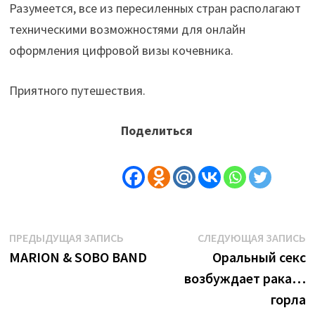
Разумеется, все из пересиленных стран располагают
техническими возможностями для онлайн
оформления цифровой визы кочевника.
Приятного путешествия.
Поделиться
Навигация
Предыдущая
С
ПРЕДЫДУЩАЯ ЗАПИСЬ
СЛЕДУЮЩАЯ ЗАПИСЬ
запись:
з
MARION & SOBO BAND
Оральный секс
по
возбуждает рака…
записям
горла