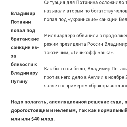
Ситуация для Потанина осложнило то
называли вторым по богатству чело
Владимир
попал под «украинские» санкции Ве
Потанин
попал под
Миллиардера обвинили в продолжен
британские
режим президента России Владимира
санкции из-
токсичным, «Тинькофф Банка».
за
близости к
Как бы то ни было, Владимир Потан
Владимиру
против него дело в Англии в ноябре 
Путину
является примером «бракоразводног
Надо полагать, апелляционной решение суда, п
дорогостоящим и нелепым, так как нормальный
млн или $40 млрд.