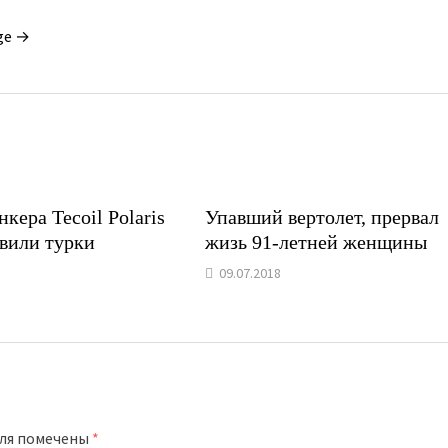
ge →
нкера Tecoil Polaris
Упавший вертолет, прервал
авили турки
жизь 91-летней женщины
09.07.2018
оля помечены
*