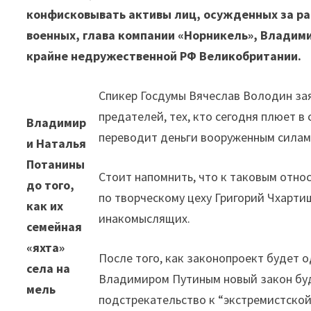
конфисковывать активы лиц, осужденных за р
военных, глава компании «Норникель», Владим
крайне недружественной РФ Великобритании.
Спикер Госдумы Вячеслав Володин зая
предателей, тех, кто сегодня плюет в
Владимир
переводит деньги вооруженным силам 
и Наталья
Потанины
Стоит напомнить, что к таковым отно
до того,
по творческому цеху Григорий Чхарти
как их
инакомыслящих.
семейная
«яхта»
После того, как законопроект будет 
села на
Владимиром Путиным новый закон буд
мель
подстрекательство к “экстремистской