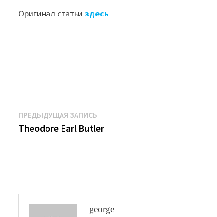
Оригинал статьи
здесь
.
Навигация
Предыдущая
ПРЕДЫДУЩАЯ ЗАПИСЬ
запись:
Theodore Earl Butler
по
записям
george