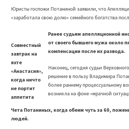
Юристы госпожи Потаниной заявили, что Апелляци
«заработала свою долю» семейного богатства посл
Ранее судьям апелляционной ин
от своего бывшего мужа около п
Совместный
компенсации после их развода.
завтрак на
яхте
Наконец, сегодня судьи Верховного
«Анастасия»,
решение в пользу Владимира Потан
когда ничто
более раннему процессуальному во
не портит
возникла на фоне «мрачной ситуац
аппетита
Чета Потаниных, когда обеим чуть за 60, пожен
людей.