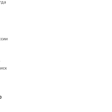
гда
ссии
ь
 иск
0