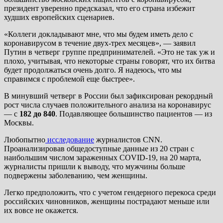
президент уверенно предсказал, что его страна избежит
худших европейских сценариев.
«Коллеги докладывают мне, что мы будем иметь дело с
коронавирусом в течение двух-трех месяцев», — заявил
Путин в четверг группе предпринимателей. «Это не так уж и
плохо, учитывая, что некоторые страны говорят, что их битва
будет продолжаться очень долго. Я надеюсь, что мы
справимся с проблемой еще быстрее».
В минувший четверг в России был зафиксирован рекордный
рост числа случаев положительного анализа на коронавирус
— с
182 до 840
. Подавляющее большинство пациентов — из
Москвы.
Любопытно
исследование
журналистов CNN.
Проанализировав общедоступные данные из 20 стран с
наибольшим числом зараженных COVID-19, на 20 марта,
журналисты пришли к выводу, что мужчины больше
подвержены заболеванию, чем женщины.
Легко предположить, что с учетом гендерного перекоса среди
российских чиновников, женщины пострадают меньше или
их вовсе не окажется.