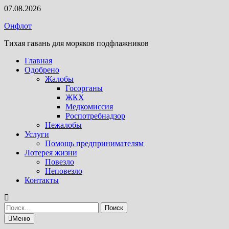
Перейти
07.08.2026
к
Онфлот
содержимому
Тихая гавань для моряков подфлажников
Главная
Одобрено
Жалобы
Госорганы
ЖКХ
Медкомиссия
Роспотребнадзор
Нежалобы
Услуги
Помощь предпринимателям
Лотерея жизни
Повезло
Неповезло
Контакты
Найти:
Меню