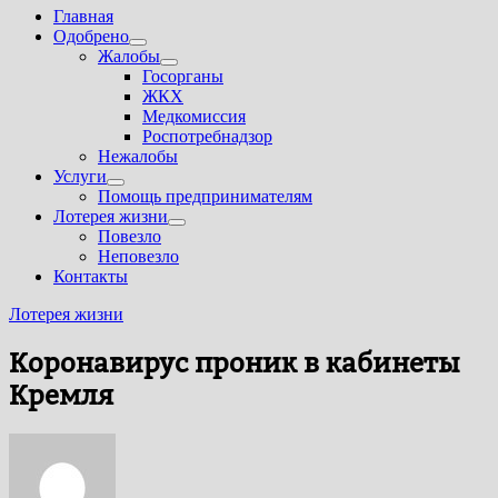
Главная
Одобрено
Показать
Жалобы
подменю
Показать
Госорганы
подменю
ЖКХ
Медкомиссия
Роспотребнадзор
Нежалобы
Услуги
Показать
Помощь предпринимателям
подменю
Лотерея жизни
Показать
Повезло
подменю
Неповезло
Контакты
Лотерея жизни
Коронавирус проник в кабинеты
Кремля