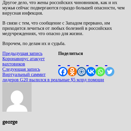
Другое дело, что жены российских чиновников, как и их
мужья сейчас подвергаются гораздо большей опасности, чем
вирусная инфекция.
В связи с тем, что сообщение с Западом прервано, им
приходится лечиться от любых болезней в российских
медучреждениях, что опасно для жизни.
Впрочем, по делам их и судьба.
Навигация
Предыдущая
Предыдущая запись
Поделиться
запись:
Коронавирус атакует
по
вахтовиков
Следующая
Следующая запись
записям
запись:
Виртуальный саммит
лидеров G20 вылился в реальные $5 млрд помощи
george