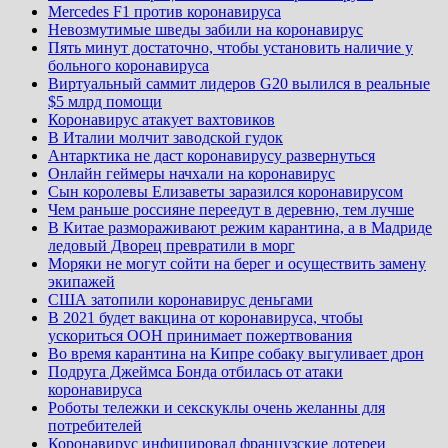
Mercedes F1 против коронавируса
Невозмутимые шведы забили на коронавирус
Пять минут достаточно, чтобы установить наличие у
больного коронавируса
Виртуальный саммит лидеров G20 вылился в реальные
$5 млрд помощи
Коронавирус атакует вахтовиков
В Италии молчит заводской гудок
Антарктика не даст коронавирусу развернуться
Онлайн геймеры начхали на коронавирус
Сын королевы Елизаветы заразился коронавирусом
Чем раньше россияне переедут в деревню, тем лучше
В Китае размораживают режим карантина, а в Мадриде
ледовый Дворец превратили в морг
Моряки не могут сойти на берег и осуществить замену
экипажей
США затопили коронавирус деньгами
В 2021 будет вакцина от коронавируса, чтобы
ускориться ООН принимает пожертвования
Во время карантина на Кипре собаку выгуливает дрон
Подруга Джеймса Бонда отбилась от атаки
коронавируса
Роботы тележки и секскуклы очень желанны для
потребителей
Коронавирус инфицировал французские лотереи