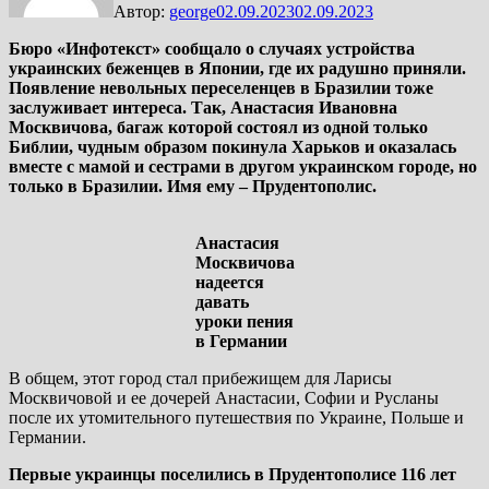
Автор:
george
02.09.2023
02.09.2023
Бюро «Инфотекст» сообщало о случаях устройства
украинских беженцев в Японии, где их радушно приняли.
Появление невольных переселенцев в Бразилии тоже
заслуживает интереса. Так, Анастасия Ивановна
Москвичова, багаж которой состоял из одной только
Библии, чудным образом покинула Харьков и оказалась
вместе с мамой и сестрами в другом украинском городе, но
только в Бразилии. Имя ему – Прудентополис.
Анастасия
Москвичова
надеется
давать
уроки пения
в Германии
В общем, этот город стал прибежищем для Ларисы
Москвичовой и ее дочерей Анастасии, Софии и Русланы
после их утомительного путешествия по Украине, Польше и
Германии.
Первые украинцы поселились в Прудентополисе 116 лет