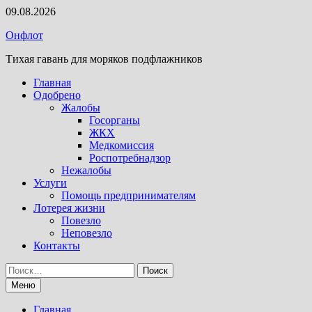
Перейти
09.08.2026
к
Онфлот
содержимому
Тихая гавань для моряков подфлажников
Главная
Одобрено
Жалобы
Госорганы
ЖКХ
Медкомиссия
Роспотребнадзор
Нежалобы
Услуги
Помощь предпринимателям
Лотерея жизни
Повезло
Неповезло
Контакты
Найти:
Меню
Главная