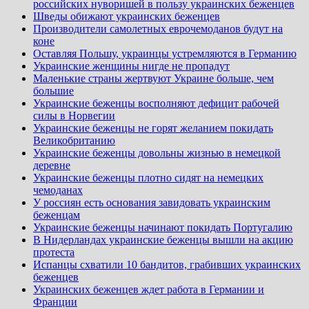
российских нуворишей в пользу украинских беженцев
Шведы обижают украинских беженцев
Производители самолетных еврочемоданов будут на
коне
Оставляя Польшу, украинцы устремляются в Германию
Украинские женщины нигде не пропадут
Маленькие страны жертвуют Украине больше, чем
большие
Украинские беженцы восполняют дефицит рабочей
силы в Норвегии
Украинские беженцы не горят желанием покидать
Великобританию
Украинские беженцы довольны жизнью в немецкой
деревне
Украинские беженцы плотно сидят на немецких
чемоданах
У россиян есть основания завидовать украинским
беженцам
Украинские беженцы начинают покидать Португалию
В Нидерландах украинские беженцы вышли на акцию
протеста
Испанцы схватили 10 бандитов, грабивших украинских
беженцев
Украинских беженцев ждет работа в Германии и
Франции