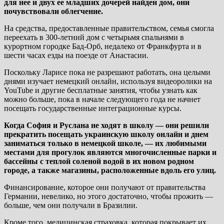
для нее и двух ее младших дочерей найден дом, они
почувствовали облегчение.
На средства, предоставленные правительством, семья смогла
переехать в 300-летний дом с четырьмя спальнями в
курортном городке Бад-Орб, недалеко от Франкфурта и в
шести часах езды на поезде от Анастасии.
Поскольку Ларисе пока не разрешают работать, она целыми
днями изучает немецкий онлайн, используя видеоролики на
YouTube и другие бесплатные занятия, чтобы узнать как
можно больше, пока в начале следующего года не начнет
посещать государственные интеграционные курсы.
Когда София и Руслана не ходят в школу — они решили
прекратить посещать украинскую школу онлайн и днем
заниматься только в немецкой школе, — их любимыми
местами для прогулок являются многочисленные парки и
бассейны с теплой соленой водой в их новом родном
городе, а также магазины, расположенные вдоль его улиц.
Финансирование, которое они получают от правительства
Германии, невелико, но этого достаточно, чтобы прожить —
больше, чем они получали в Бразилии.
Кроме того, медицинская страховка, которая покрывает их