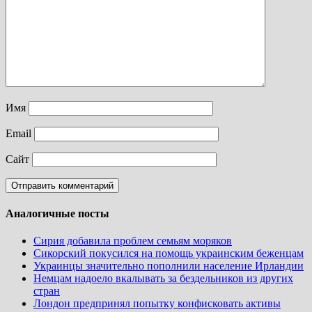
Имя
Email
Сайт
Аналогичные посты
Сирия добавила проблем семьям моряков
Сикорский покусился на помощь украинским беженцам
Украинцы значительно пополнили население Ирландии
Немцам надоело вкалывать за бездельников из других
стран
Лондон предпринял попытку конфисковать активы