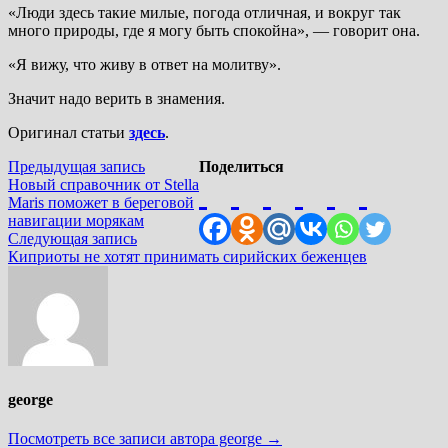
«Люди здесь такие милые, погода отличная, и вокруг так
много природы, где я могу быть спокойна», — говорит она.
«Я вижу, что живу в ответ на молитву».
Значит надо верить в знамения.
Оригинал статьи
здесь
.
Навигация
Предыдущая
Предыдущая запись
Поделиться
запись:
Новый справочник от Stella
по
Maris поможет в береговой
записям
навигации морякам
Следующая
Следующая запись
запись:
Киприоты не хотят принимать сирийских беженцев
george
Посмотреть все записи автора george →