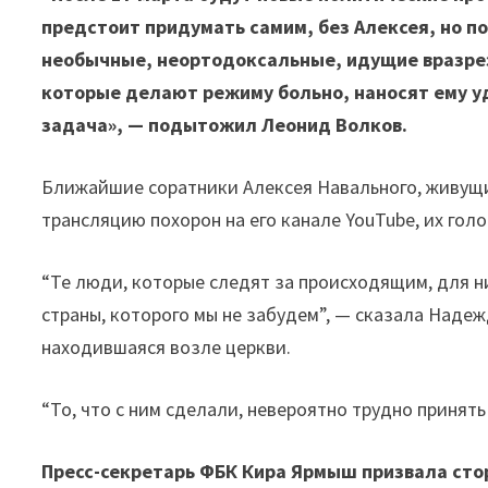
предстоит придумать самим, без Алексея, но по
необычные, неортодоксальные, идущие вразрез
которые делают режиму больно, наносят ему уд
задача», — подытожил Леонид Волков.
Ближайшие соратники Алексея Навального, живущ
трансляцию похорон на его канале YouTube, их гол
“Те люди, которые следят за происходящим, для ни
страны, которого мы не забудем”, — сказала Надеж
находившаяся возле церкви.
“То, что с ним сделали, невероятно трудно принять
Пресс-секретарь ФБК Кира Ярмыш призвала стор