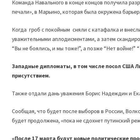
Команда Навального в конце концов получила раз
печали», в Марьино, которая была окружена барье
Когда гроб с покойным сняли с катафалка и внесл
уважительными аплодисментами, а затем скандиро
“Вы не боялись, и мы тоже!”, а позже “Нет войне!”
Западные дипломаты, в том числе посол США Ли
присутствием.
Также отдали дань уважения Борис Надеждин и Ека
Сообщая, что будет после выборов в России, Вол
будет продолжена, «пока не сдохнет путинский ре
«После 17 марта будут новые политические про