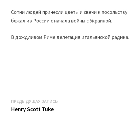
Сотни людей принесли цветы и свечи к посольству 
бежал из России с начала войны с Украиной.
В дождливом Риме делегация итальянской радикал
Навигация
Предыдущая
ПРЕДЫДУЩАЯ ЗАПИСЬ
запись:
Henry Scott Tuke
по
записям