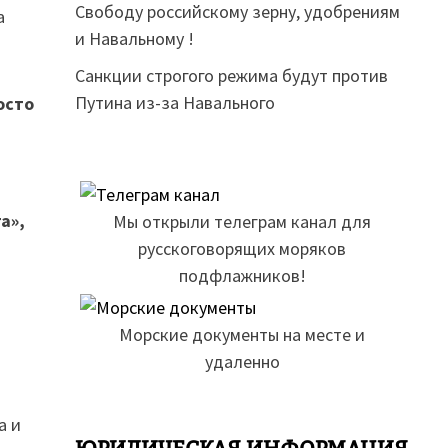
Свободу российскому зерну, удобрениям
а
и Навальному !
Санкции строгого режима будут против
Путина из-за Навального
осто
а»,
Мы открыли телеграм канал для
русскоговорящих моряков
подфлажников!
Морские документы на месте и
удаленно
м
а и