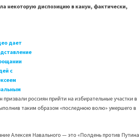
ила некоторую диспозицию в канун, фактически,
део дает
едставление
прощании
дей с
ексеем
вальным
н призвали россиян прийти на избирательные участки в
 выполнив таким образом «последнюю волю» умершего в
ание Алексея Навального — это «Полдень против Путина