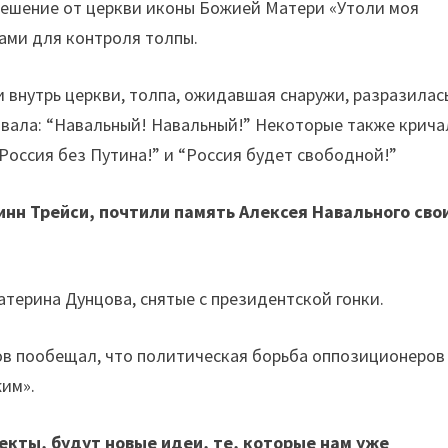
решение от церкви иконы Божией Матери «Утоли моя
рами для контроля толпы.
и внутрь церкви, толпа, ожидавшая снаружи, разразилас
вала: “Навальный! Навальный!” Некоторые также крича
 “Россия без Путина!” и “Россия будет свободной!”
нн Трейси, почтили память Алексея Навального сво
терина Дунцова, снятые с президентской гонки.
ков пообещал, что политическая борьба оппозиционеров
жим».
екты, будут новые идеи, те, которые нам уже