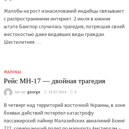
Жалобы на рост изнасилований индийцы связывают
с распространением интернет. 2 июля в южном
штате Банглор случилась трагедия, потрясшая своей
жестокостью даже видавших виды граждан.
Шестилетняя …
ЖАЛОБЫ
Рейс МН-17 — двойная трагедия
Автор:
george
18.07.2014
0
В четверг над территорий восточной Украины, в зоне
боевых действий потерпел катастрофу
пассажирский лайнер Малазийских авиалиний Боинг
777, совершающий полет по маршруту Амстердам –