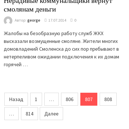
Нерадивые коммунальщики вернут
смолянам деньги
Автор:
george
17.07.2014
0
Жалобы на безобразную работу служб ЖКХ
высказали возмущенные смоляне. Жители многих
домовладений Смоленска до сих пор пребывают в
нетерпеливом ожидании подключения к их домам
горячей …
Пагинация
Назад
1
…
806
807
808
записей
…
814
Далее